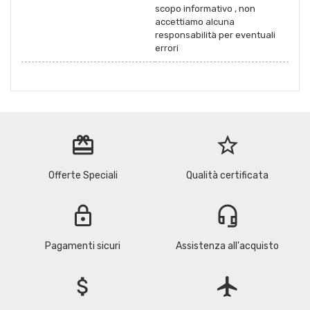
scopo informativo , non
accettiamo alcuna
responsabilità per eventuali
errori
redeem
star_border
Offerte Speciali
Qualità certificata
lock
headset_mic
Pagamenti sicuri
Assistenza all'acquisto
attach_money
flight