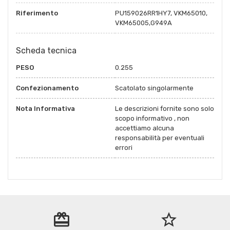
Riferimento
PU159026RR1HY7, VKM65010,
VKM65005,G949A
Scheda tecnica
PESO
0.255
Confezionamento
Scatolato singolarmente
Nota Informativa
Le descrizioni fornite sono solo
scopo informativo , non
accettiamo alcuna
responsabilità per eventuali
errori
redeem
star_border