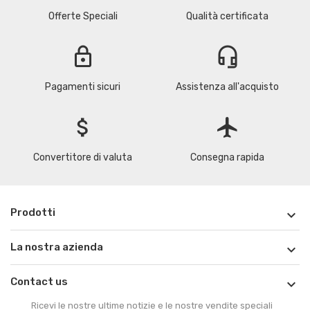
Offerte Speciali
Qualità certificata
lock
headset_mic
Pagamenti sicuri
Assistenza all'acquisto
attach_money
flight
Convertitore di valuta
Consegna rapida
Prodotti

La nostra azienda

Contact us

Ricevi le nostre ultime notizie e le nostre vendite speciali