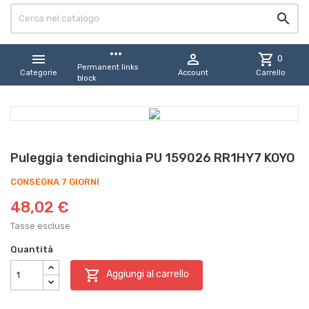

more_horiz


shopping_cart
0
Permanent links
Categorie
Account
Carrello
block
Puleggia tendicinghia PU 159026 RR1HY7 KOYO
CONSEGNA 7 GIORNI
48,02 €
Tasse escluse
Quantità

Aggiungi al carrello