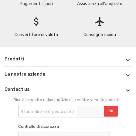
Pagamenti sicuri
Assistenza all'acquisto
attach_money
flight
Convertitore di valuta
Consegna rapida
Prodotti

La nostra azienda

Contact us

Ricevi le nostre ultime notizie e le nostre vendite speciali
Controllo di sicurezza