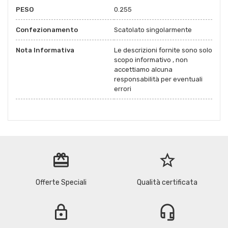
PESO
0.255
Confezionamento
Scatolato singolarmente
Nota Informativa
Le descrizioni fornite sono solo
scopo informativo , non
accettiamo alcuna
responsabilità per eventuali
errori
redeem
star_border
Offerte Speciali
Qualità certificata
lock
headset_mic