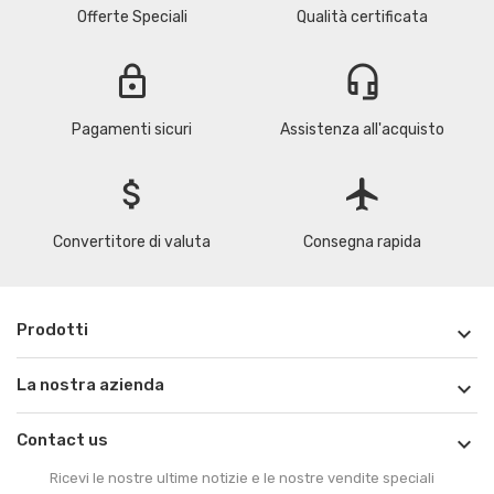
Offerte Speciali
Qualità certificata
lock
headset_mic
Pagamenti sicuri
Assistenza all'acquisto
attach_money
flight
Convertitore di valuta
Consegna rapida
Prodotti

La nostra azienda

Contact us

Ricevi le nostre ultime notizie e le nostre vendite speciali