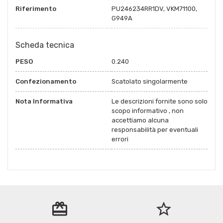
Riferimento
PU246234RR1DV, VKM71100,
G949A
Scheda tecnica
PESO
0.240
Confezionamento
Scatolato singolarmente
Nota Informativa
Le descrizioni fornite sono solo
scopo informativo , non
accettiamo alcuna
responsabilità per eventuali
errori
redeem
star_border