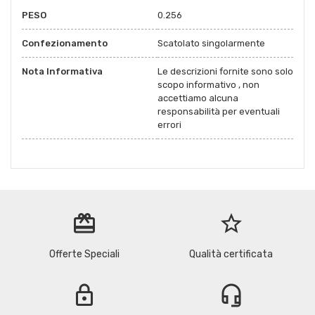
PESO
0.256
Confezionamento
Scatolato singolarmente
Nota Informativa
Le descrizioni fornite sono solo
scopo informativo , non
accettiamo alcuna
responsabilità per eventuali
errori
redeem
star_border
Offerte Speciali
Qualità certificata
lock
headset_mic