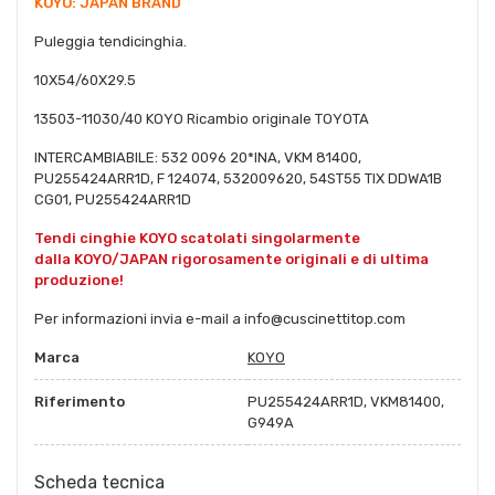
KOYO: JAPAN BRAND
Puleggia tendicinghia.
10X54/60X29.5
13503-11030/40 KOYO Ricambio originale TOYOTA
INTERCAMBIABILE: 532 0096 20*INA, VKM 81400,
PU255424ARR1D, F 124074, 532009620, 54ST55 TIX DDWA1B
CG01, PU255424ARR1D
Tendi cinghie KOYO scatolati singolarmente
dalla KOYO/JAPAN rigorosamente originali e di ultima
produzione!
Per informazioni invia e-mail a info@cuscinettitop.com
Marca
KOYO
Riferimento
PU255424ARR1D, VKM81400,
G949A
Scheda tecnica