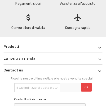
Pagamenti sicuri
Assistenza all'acquisto
attach_money
flight
Convertitore di valuta
Consegna rapida
Prodotti

La nostra azienda

Contact us

Ricevi le nostre ultime notizie e le nostre vendite speciali
Controllo di sicurezza