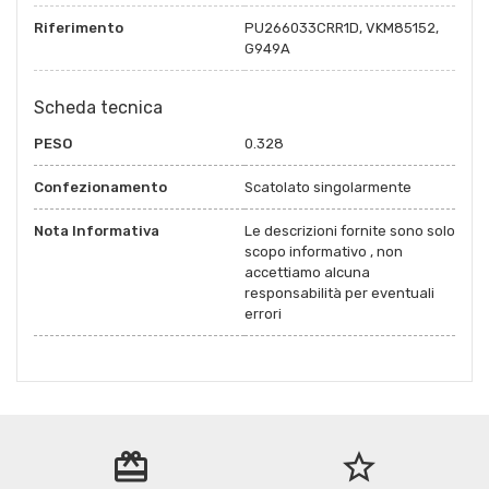
Riferimento
PU266033CRR1D, VKM85152,
G949A
Scheda tecnica
PESO
0.328
Confezionamento
Scatolato singolarmente
Nota Informativa
Le descrizioni fornite sono solo
scopo informativo , non
accettiamo alcuna
responsabilità per eventuali
errori
redeem
star_border