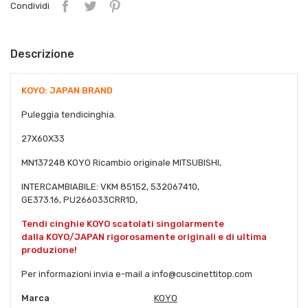
Condividi
Descrizione
KOYO: JAPAN BRAND
Puleggia tendicinghia.
27X60X33
MN137248 KOYO Ricambio originale MITSUBISHI,
INTERCAMBIABILE: VKM 85152, 532067410,
GE373.16, PU266033CRR1D,
Tendi cinghie KOYO scatolati singolarmente
dalla KOYO/JAPAN rigorosamente originali e di ultima
produzione!
Per informazioni invia e-mail a info@cuscinettitop.com
Marca
KOYO