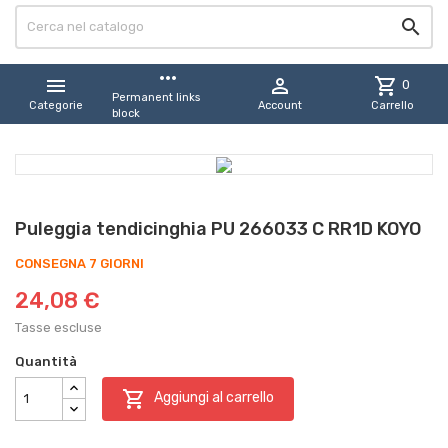

more_horiz


shopping_cart
0
Permanent links
Categorie
Account
Carrello
block
Puleggia tendicinghia PU 266033 C RR1D KOYO
CONSEGNA 7 GIORNI
24,08 €
Tasse escluse
Quantità

Aggiungi al carrello