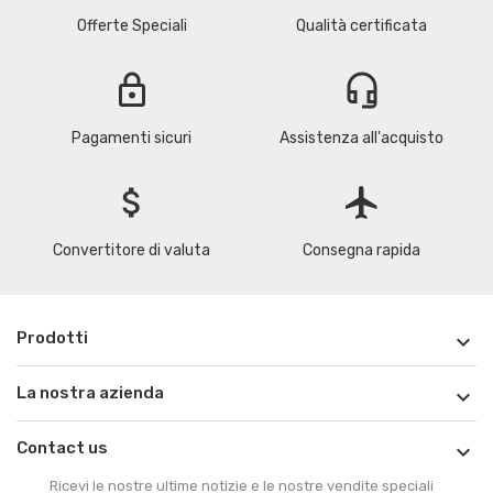
Offerte Speciali
Qualità certificata
lock
headset_mic
Pagamenti sicuri
Assistenza all'acquisto
attach_money
flight
Convertitore di valuta
Consegna rapida
Prodotti

La nostra azienda

Contact us

Ricevi le nostre ultime notizie e le nostre vendite speciali