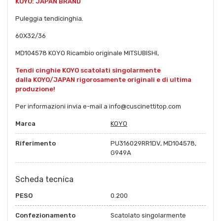
KOYO: JAPAN BRAND
Puleggia tendicinghia.
60X32/36
MD104578 KOYO Ricambio originale MITSUBISHI,
Tendi cinghie KOYO scatolati singolarmente
dalla KOYO/JAPAN rigorosamente originali e di ultima
produzione!
Per informazioni invia e-mail a info@cuscinettitop.com
Marca
KOYO
Riferimento
PU316029RR1DV, MD104578,
G949A
Scheda tecnica
PESO
0.200
Confezionamento
Scatolato singolarmente