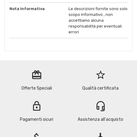
Nota Informativa
Le descrizioni fornite sono solo
scopo informativo , non
accettiamo alcuna
responsabilità per eventuali
errori
redeem
star_border
Offerte Speciali
Qualità certificata
lock
headset_mic
Pagamenti sicuri
Assistenza all'acquisto