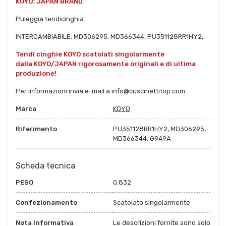
KOYO: JAPAN BRAND
Puleggia tendicinghia.
INTERCAMBIABILE: MD306295, MD366344, PU351128RR1HY2,
Tendi cinghie KOYO scatolati singolarmente
dalla KOYO/JAPAN rigorosamente originali e di ultima
produzione!
Per informazioni invia e-mail a info@cuscinettitop.com
Marca
KOYO
Riferimento
PU351128RR1HY2, MD306295,
MD366344, G949A
Scheda tecnica
PESO
0.832
Confezionamento
Scatolato singolarmente
Nota Informativa
Le descrizioni fornite sono solo