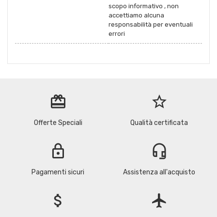
scopo informativo , non
accettiamo alcuna
responsabilità per eventuali
errori
redeem
star_border
Offerte Speciali
Qualità certificata
lock
headset_mic
Pagamenti sicuri
Assistenza all'acquisto
attach_money
flight