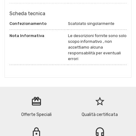
Scheda tecnica
Confezionamento
Scatolato singolarmente
Nota Informativa
Le descrizioni fornite sono solo
scopo informativo , non
accettiamo alcuna
responsabilità per eventuali
errori
redeem
star_border
Offerte Speciali
Qualità certificata
lock
headset_mic