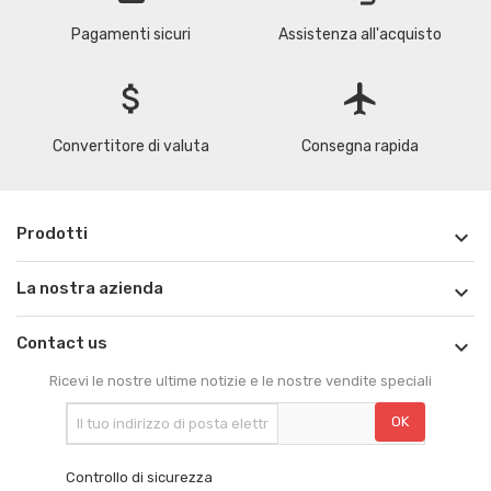
Pagamenti sicuri
Assistenza all'acquisto
attach_money
flight
Convertitore di valuta
Consegna rapida
Prodotti

La nostra azienda

Contact us

Ricevi le nostre ultime notizie e le nostre vendite speciali
Controllo di sicurezza