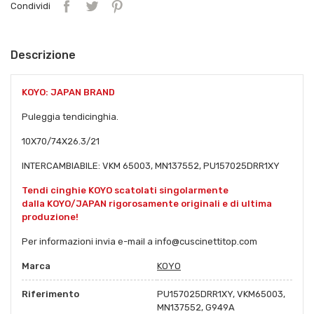
Condividi
Descrizione
KOYO: JAPAN BRAND
Puleggia tendicinghia.
10X70/74X26.3/21
INTERCAMBIABILE: VKM 65003, MN137552, PU157025DRR1XY
Tendi cinghie KOYO scatolati singolarmente
dalla KOYO/JAPAN rigorosamente originali e di ultima
produzione!
Per informazioni invia e-mail a info@cuscinettitop.com
Marca
KOYO
Riferimento
PU157025DRR1XY, VKM65003,
MN137552, G949A