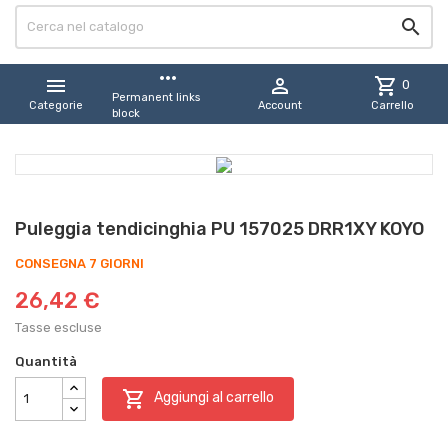

more_horiz


shopping_cart
0
Permanent links
Categorie
Account
Carrello
block
Puleggia tendicinghia PU 157025 DRR1XY KOYO
CONSEGNA 7 GIORNI
26,42 €
Tasse escluse
Quantità

Aggiungi al carrello