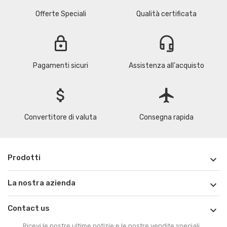
Offerte Speciali
Qualità certificata
lock
headset_mic
Pagamenti sicuri
Assistenza all'acquisto
attach_money
flight
Convertitore di valuta
Consegna rapida
Prodotti

La nostra azienda

Contact us

Ricevi le nostre ultime notizie e le nostre vendite speciali