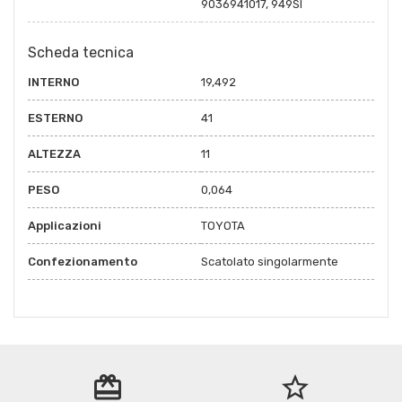
9036941017, 949SI
Scheda tecnica
INTERNO
19,492
ESTERNO
41
ALTEZZA
11
PESO
0,064
Applicazioni
TOYOTA
Confezionamento
Scatolato singolarmente
redeem
star_border