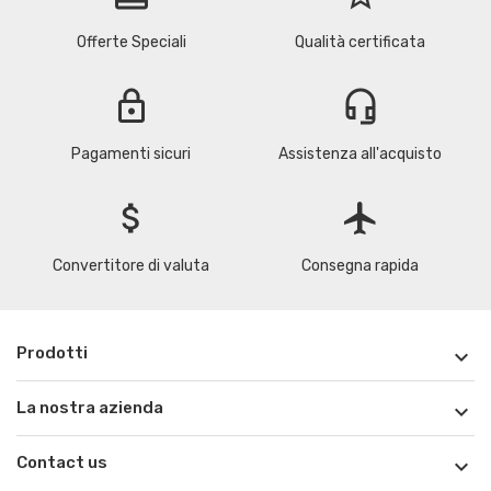
Offerte Speciali
Qualità certificata
lock
headset_mic
Pagamenti sicuri
Assistenza all'acquisto
attach_money
flight
Convertitore di valuta
Consegna rapida
Prodotti

La nostra azienda

Contact us
