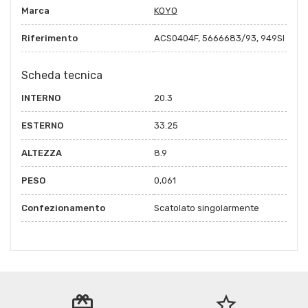
Marca
KOYO
Riferimento
ACS0404F, 5666683/93, 949SI
Scheda tecnica
INTERNO
20.3
ESTERNO
33.25
ALTEZZA
8.9
PESO
0,061
Confezionamento
Scatolato singolarmente
redeem
star_border