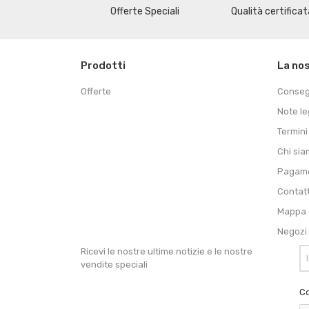
Offerte Speciali
Qualità certificat
Prodotti
La no
Offerte
Conse
Note le
Termini
Chi si
Pagame
Contat
Mappa d
Negozi
Ricevi le nostre ultime notizie e le nostre
vendite speciali
Co