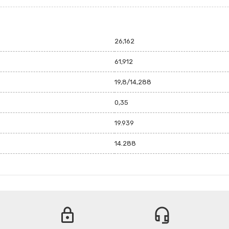
26,162
61,912
19,8/14,288
0,35
19.939
14.288
lock
headset_mic