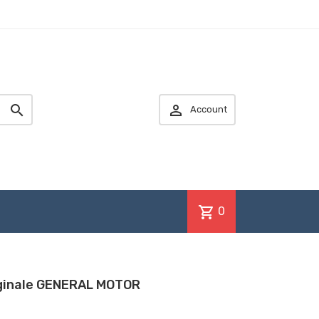


Account
shopping_cart
0
ginale GENERAL MOTOR