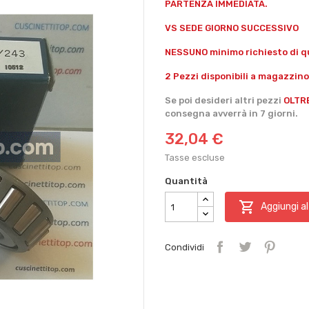
PARTENZA IMMEDIATA.
VS SEDE GIORNO SUCCESSIVO
NESSUNO minimo richiesto di qu
2 Pezzi disponibili a magazzino
Se poi desideri altri pezzi
OLTR
consegna avverrà in 7 giorni.
32,04 €
Tasse escluse
Quantità

Aggiungi al
Condividi