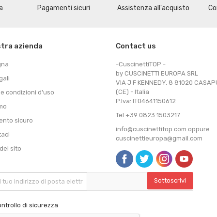
a
Pagamenti sicuri
Assistenza all'acquisto
Co
stra azienda
Contact us
gna
-CuscinettiTOP -
by CUSCINETTI EUROPA SRL
gali
VIA J F KENNEDY, 8 81020 CASA
(CE) - Italia
 e condizioni d'uso
P.Iva: IT04641150612
amo
Tel +39 0823 1503217
nto sicuro
info@cuscinettitop.com oppure
taci
cuscinettieuropa@gmail.com
el sito
ntrollo di sicurezza