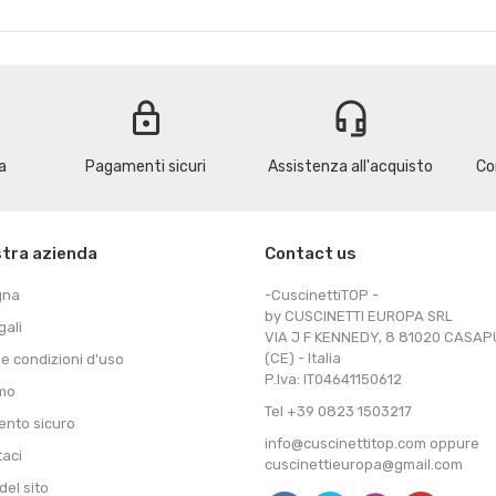
lock
headset_mic
a
Pagamenti sicuri
Assistenza all'acquisto
Co
stra azienda
Contact us
gna
-CuscinettiTOP -
by CUSCINETTI EUROPA SRL
gali
VIA J F KENNEDY, 8 81020 CASA
(CE) - Italia
 e condizioni d'uso
P.Iva: IT04641150612
amo
Tel +39 0823 1503217
nto sicuro
info@cuscinettitop.com oppure
taci
cuscinettieuropa@gmail.com
el sito