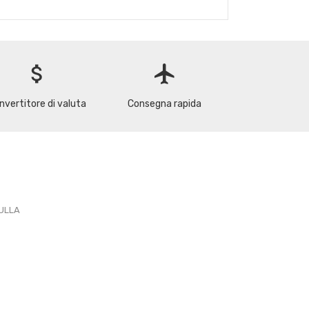
attach_money
flight
nvertitore di valuta
Consegna rapida
PULLA