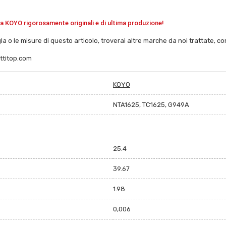
la
KOYO
rigorosamente originali e di ultima produzione!
gla o le misure di questo articolo, troverai altre marche da noi trattate, con
ttitop.com
KOYO
NTA1625, TC1625, G949A
25.4
39.67
1.98
0,006