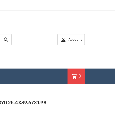


Account
shopping_cart
0
OYO 25.4X39.67X1.98