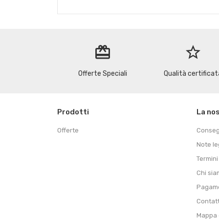
redeem
star_border
Offerte Speciali
Qualità certificat
Prodotti
La no
Offerte
Conse
Note le
Termini
Chi si
Pagame
Contat
Mappa d