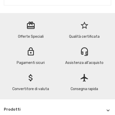
redeem
star_border
Offerte Speciali
Qualità certificata
lock
headset_mic
Pagamenti sicuri
Assistenza all'acquisto
attach_money
flight
Convertitore di valuta
Consegna rapida
Prodotti
