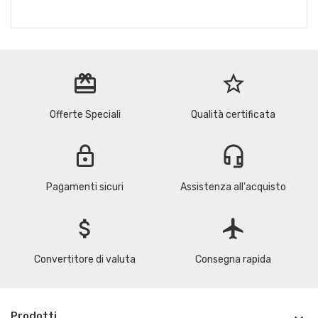
redeem
star_border
Offerte Speciali
Qualità certificata
lock
headset_mic
Pagamenti sicuri
Assistenza all'acquisto
attach_money
flight
Convertitore di valuta
Consegna rapida
Prodotti