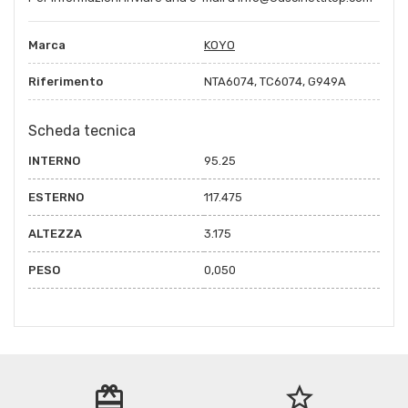
Marca
KOYO
Riferimento
NTA6074, TC6074, G949A
Scheda tecnica
INTERNO
95.25
ESTERNO
117.475
ALTEZZA
3.175
PESO
0,050
redeem
star_border