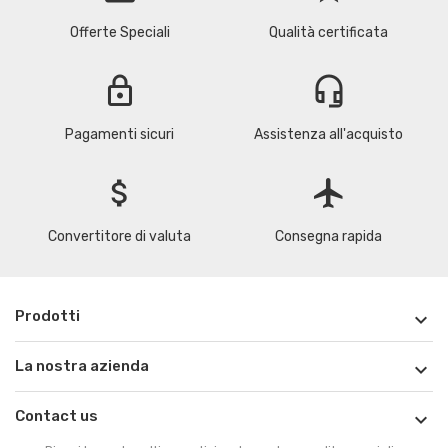
Offerte Speciali
Qualità certificata
lock
headset_mic
Pagamenti sicuri
Assistenza all'acquisto
attach_money
flight
Convertitore di valuta
Consegna rapida
Prodotti

La nostra azienda

Contact us
