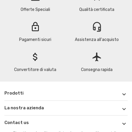
Offerte Speciali
Qualità certificata
lock
headset_mic
Pagamenti sicuri
Assistenza all'acquisto
attach_money
flight
Convertitore di valuta
Consegna rapida
Prodotti

La nostra azienda

Contact us
