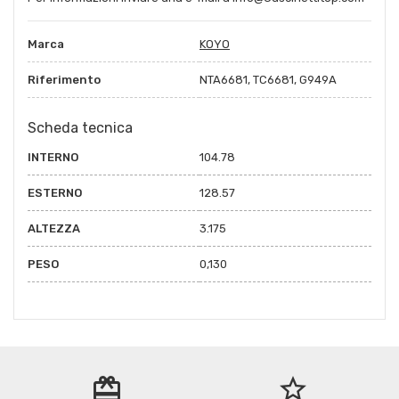
Marca
KOYO
Riferimento
NTA6681, TC6681, G949A
Scheda tecnica
INTERNO
104.78
ESTERNO
128.57
ALTEZZA
3.175
PESO
0,130
redeem
star_border