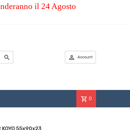
enderanno il 24 Agosto


Account
shopping_cart
0
R KOYO 55x90x23