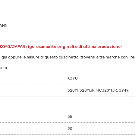
MANN
 KOYO/JAPAN rigorosamente originali e di ultima produzione!
sigla oppure le misure di questo cuscinetto, troverai altre marche con i rela
.com
KOYO
32011, 32011JR, HC32011JR, G949,
55
90