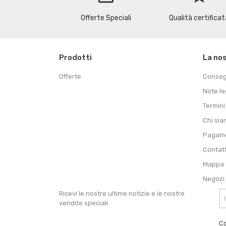
Offerte Speciali
Qualità certificat
Prodotti
La no
Offerte
Conse
Note le
Termini
Chi si
Pagame
Contat
Mappa d
Negozi
Ricevi le nostre ultime notizie e le nostre
vendite speciali
Co