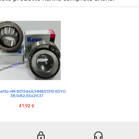

netto HM 801346X/HM801310 KOYO
38,1x82,55x29,37
41,92 €
lock
headset_mic