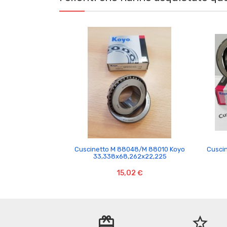

Cuscinetto M 88048/M 88010 Koyo
Cusci
33,338x68,262x22,225
15,02 €
redeem
star_border