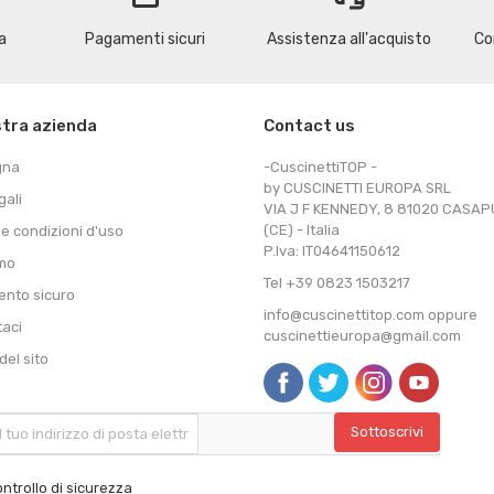
a
Pagamenti sicuri
Assistenza all'acquisto
Co
stra azienda
Contact us
gna
-CuscinettiTOP -
by CUSCINETTI EUROPA SRL
gali
VIA J F KENNEDY, 8 81020 CASA
(CE) - Italia
 e condizioni d'uso
P.Iva: IT04641150612
amo
Tel +39 0823 1503217
nto sicuro
info@cuscinettitop.com oppure
taci
cuscinettieuropa@gmail.com
el sito
ntrollo di sicurezza