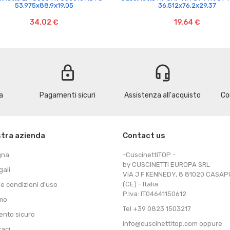
53,975x88,9x19,05
36,512x76,2x29,37
34,02 €
19,64 €
lock
headset_mic
a
Pagamenti sicuri
Assistenza all'acquisto
Co
stra azienda
Contact us
gna
-CuscinettiTOP -
by CUSCINETTI EUROPA SRL
gali
VIA J F KENNEDY, 8 81020 CASA
(CE) - Italia
 e condizioni d'uso
P.Iva: IT04641150612
amo
Tel +39 0823 1503217
nto sicuro
info@cuscinettitop.com oppure
taci