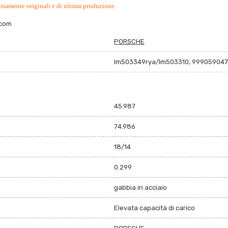
osamente originali e di ultima produzione.
.com
PORSCHE
lm503349rya/lm503310, 999059047
45.987
74.986
18/14
0.299
gabbia in acciaio
Elevata capacità di carico