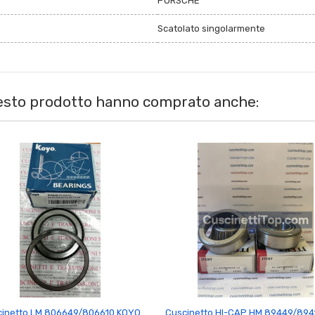
PORSCHE
Scatolato singolarmente
uesto prodotto hanno comprato anche:


cinetto LM 806649/806610 KOYO
Cuscinetto HI-CAP HM 89449/894