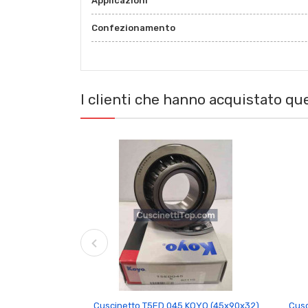
Applicazioni
Confezionamento
I clienti che hanno acquistato q

Cuscinetto T5ED 045 KOYO (45x90x32)
Cus