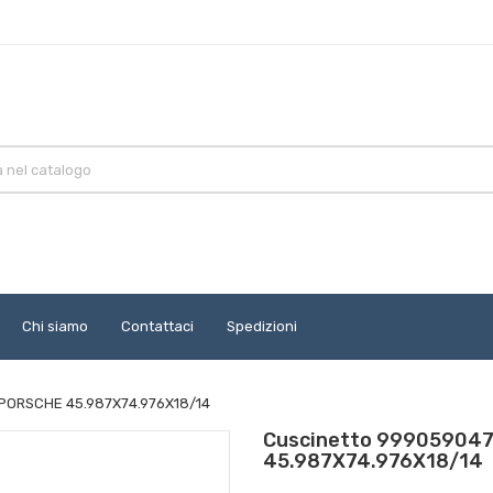
Chi siamo
Contattaci
Spedizioni
 PORSCHE 45.987X74.976X18/14
Cuscinetto 999059047
45.987X74.976X18/14