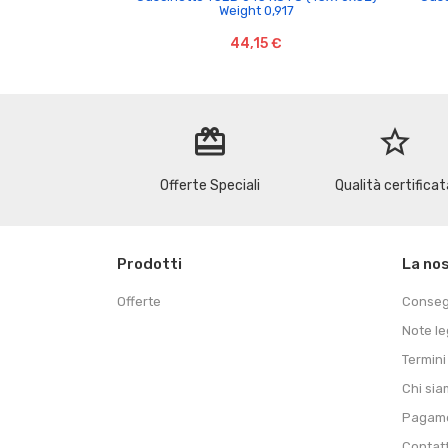
Weight 0,917
44,15 €
redeem
star_border
Offerte Speciali
Qualità certificat
Prodotti
La no
Offerte
Conse
Note le
Termini
Chi si
Pagame
Contat