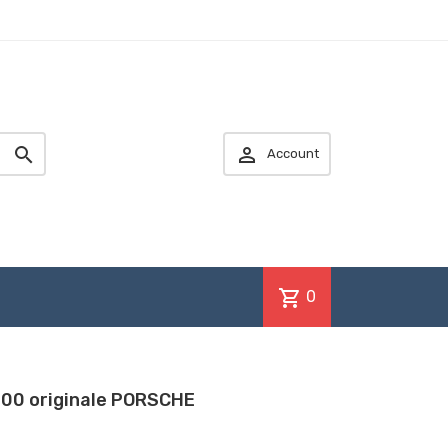


Account
shopping_cart
0
00 originale PORSCHE