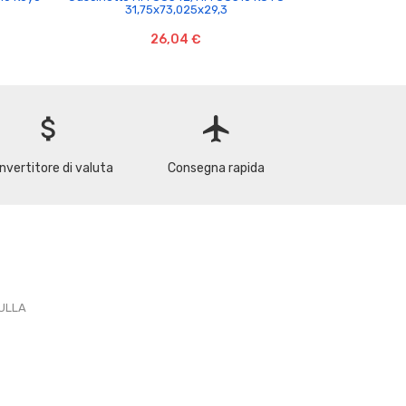
31,75x73,025x29,3
Koyo 41,
26,04 €
attach_money
flight
nvertitore di valuta
Consegna rapida
PULLA