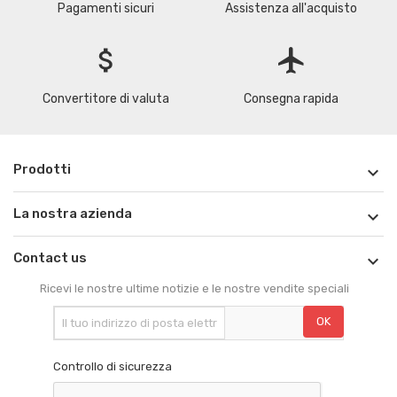
Pagamenti sicuri
Assistenza all'acquisto
attach_money
flight
Convertitore di valuta
Consegna rapida
Prodotti

La nostra azienda

Contact us

Ricevi le nostre ultime notizie e le nostre vendite speciali
Controllo di sicurezza