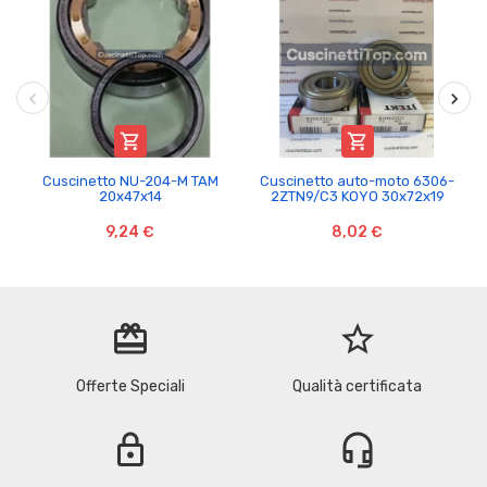


Cuscinetto NU-204-M TAM
Cuscinetto auto-moto 6306-
20x47x14
2ZTN9/C3 KOYO 30x72x19
9,24 €
8,02 €
redeem
star_border
Offerte Speciali
Qualità certificata
lock
headset_mic