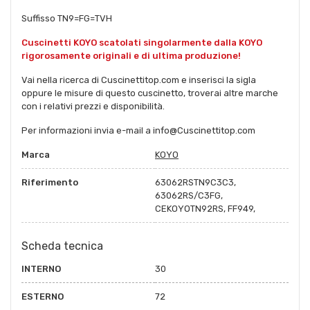
Suffisso TN9=FG=TVH
Cuscinetti KOYO scatolati singolarmente dalla KOYO
rigorosamente originali e di ultima produzione!
Vai nella ricerca di Cuscinettitop.com e inserisci la sigla
oppure le misure di questo cuscinetto, troverai altre marche
con i relativi prezzi e disponibilità.
Per informazioni invia e-mail a info@Cuscinettitop.com
Marca
KOYO
Riferimento
63062RSTN9C3C3,
63062RS/C3FG,
CEKOYOTN92RS, FF949,
Scheda tecnica
INTERNO
30
ESTERNO
72