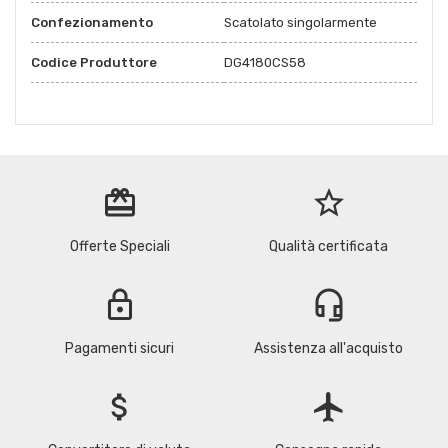
Confezionamento
Scatolato singolarmente
Codice Produttore
DG4180CS58
redeem
star_border
Offerte Speciali
Qualità certificata
lock
headset_mic
Pagamenti sicuri
Assistenza all'acquisto
attach_money
flight