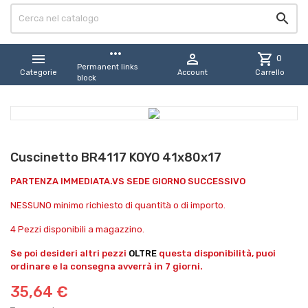

more_horiz


shopping_cart
0
Permanent links
Categorie
Account
Carrello
block
Cuscinetto BR4117 KOYO 41x80x17
PARTENZA IMMEDIATA.VS SEDE GIORNO SUCCESSIVO
NESSUNO minimo richiesto di quantità o di importo.
4 Pezzi disponibili a magazzino.
Se poi desideri altri pezzi
OLTRE
questa disponibilità, puoi
ordinare e la consegna avverrà in 7 giorni.
35,64 €