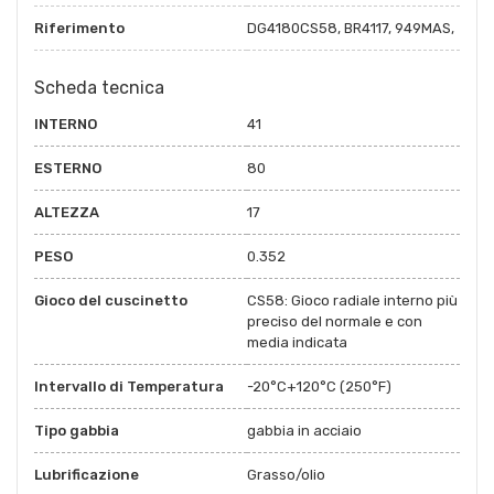
Riferimento
DG4180CS58, BR4117, 949MAS,
Scheda tecnica
INTERNO
41
ESTERNO
80
ALTEZZA
17
PESO
0.352
Gioco del cuscinetto
CS58: Gioco radiale interno più
preciso del normale e con
media indicata
Intervallo di Temperatura
-20°C+120°C (250°F)
Tipo gabbia
gabbia in acciaio
Lubrificazione
Grasso/olio