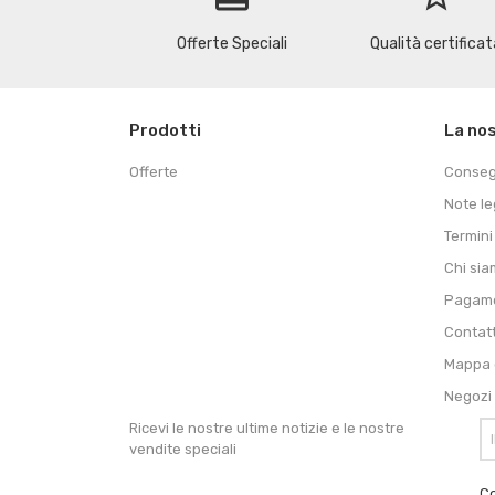
Offerte Speciali
Qualità certificat
Prodotti
La no
Offerte
Conse
Note le
Termini
Chi si
Pagame
Contat
Mappa d
Negozi
Ricevi le nostre ultime notizie e le nostre
vendite speciali
Co