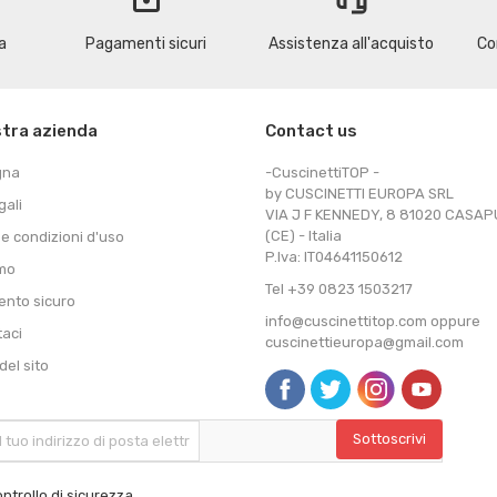
a
Pagamenti sicuri
Assistenza all'acquisto
Co
stra azienda
Contact us
gna
-CuscinettiTOP -
by CUSCINETTI EUROPA SRL
gali
VIA J F KENNEDY, 8 81020 CASA
(CE) - Italia
 e condizioni d'uso
P.Iva: IT04641150612
amo
Tel +39 0823 1503217
nto sicuro
info@cuscinettitop.com oppure
taci
cuscinettieuropa@gmail.com
el sito
ntrollo di sicurezza