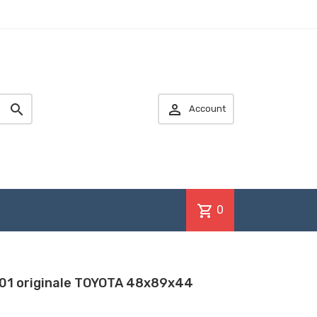


Account
shopping_cart
0
01 originale TOYOTA 48x89x44