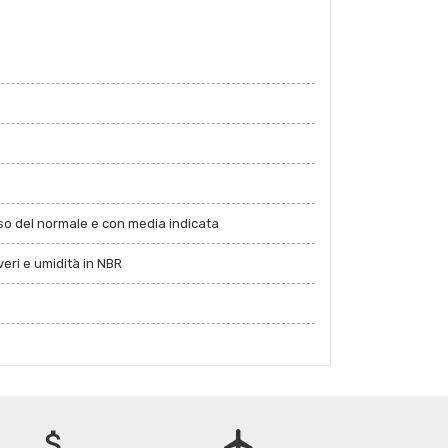
iso del normale e con media indicata
eri e umidità in NBR
attach_money
flight