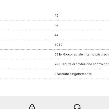
48
89
44
1,080
CS16: Gioco radiale Interno più prec
2RS Tenute di protezione contro polv
Scatolato singolarmente
lock
headset_mic