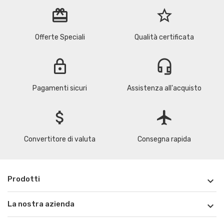
redeem
star_border
Offerte Speciali
Qualità certificata
lock
headset_mic
Pagamenti sicuri
Assistenza all'acquisto
attach_money
flight
Convertitore di valuta
Consegna rapida
Prodotti

La nostra azienda
