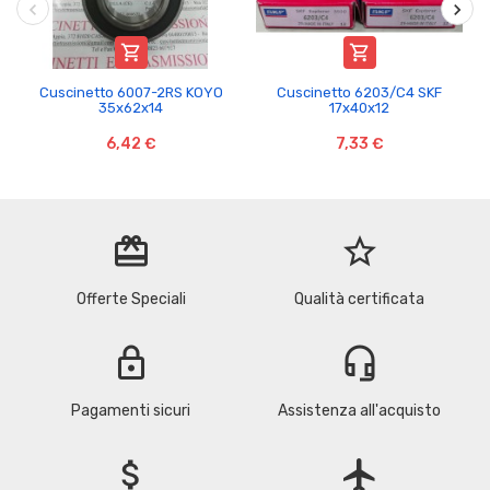


Cuscinetto 6007-2RS KOYO
Cuscinetto 6203/C4 SKF
35x62x14
17x40x12
6,42 €
7,33 €
redeem
star_border
Offerte Speciali
Qualità certificata
lock
headset_mic
Pagamenti sicuri
Assistenza all'acquisto
attach_money
flight