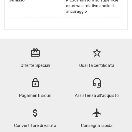
Suffisso
NR:Scanalatura su superficie
esterna e relativo anello di
ancoraggio
redeem
star_border
Offerte Speciali
Qualità certificata
lock
headset_mic
Pagamenti sicuri
Assistenza all'acquisto
attach_money
flight
Convertitore di valuta
Consegna rapida