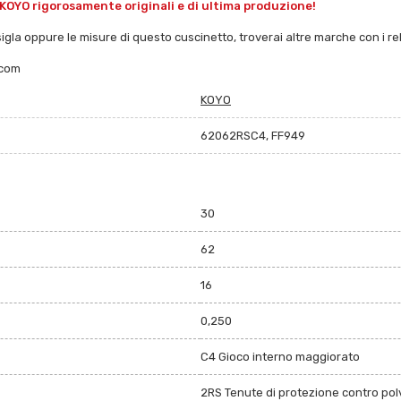
KOYO rigorosamente originali e di ultima produzione!
sigla oppure le misure di questo cuscinetto, troverai altre marche con i rela
.com
KOYO
62062RSC4, FF949
30
62
16
0,250
C4 Gioco interno maggiorato
2RS Tenute di protezione contro polv