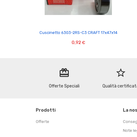

Cuscinetto 6303-2RS-C3 CRAFT 17x47x14
0,92 €
redeem
star_border
Offerte Speciali
Qualità certificat
Prodotti
La no
Offerte
Conse
Note le