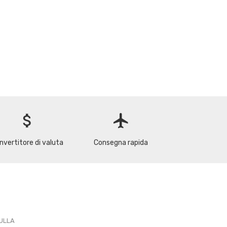
attach_money
flight
nvertitore di valuta
Consegna rapida
PULLA