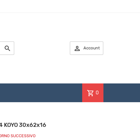


Account
shopping_cart
0
4 KOYO 30x62x16
IORNO SUCCESSIVO