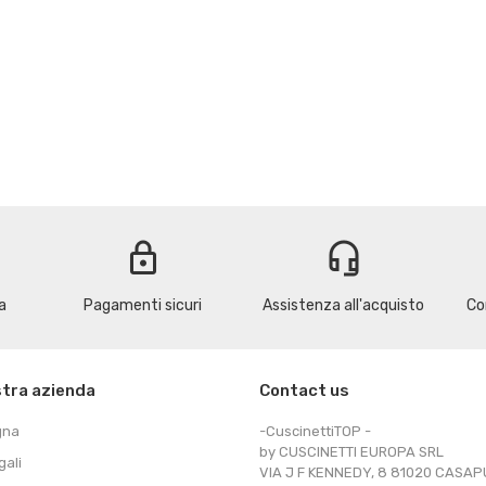
lock
headset_mic
a
Pagamenti sicuri
Assistenza all'acquisto
Co
stra azienda
Contact us
gna
-CuscinettiTOP -
by CUSCINETTI EUROPA SRL
gali
VIA J F KENNEDY, 8 81020 CASA