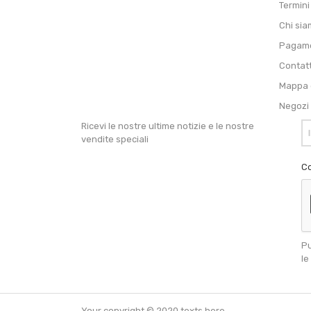
Termini
Chi si
Pagame
Contat
Mappa d
Negozi
Ricevi le nostre ultime notizie e le nostre
vendite speciali
Co
Pu
le
Your copyright © 2020 texts here