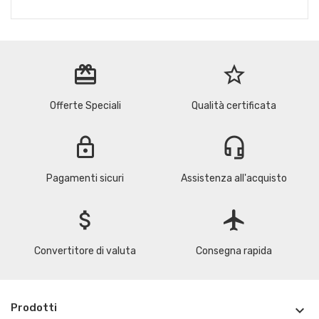
redeem
star_border
Offerte Speciali
Qualità certificata
lock
headset_mic
Pagamenti sicuri
Assistenza all'acquisto
attach_money
flight
Convertitore di valuta
Consegna rapida
Prodotti
