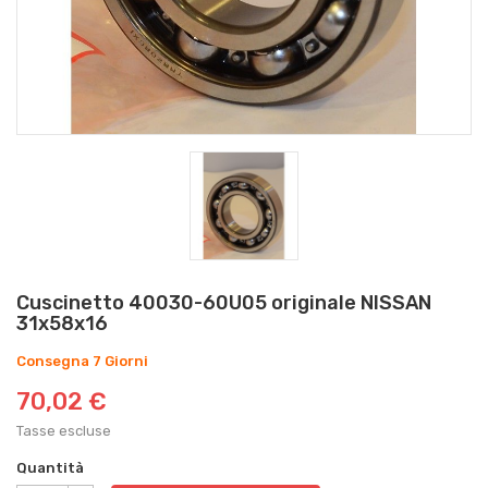
Cuscinetto 40030-60U05 originale NISSAN
31x58x16
Consegna 7 Giorni
70,02 €
Tasse escluse
Quantità