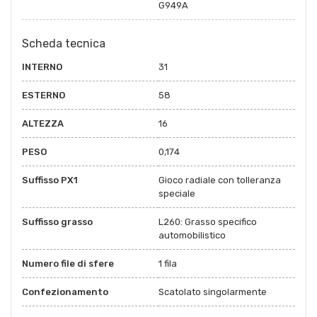
G949A
Scheda tecnica
INTERNO
31
ESTERNO
58
ALTEZZA
16
PESO
0,174
Suffisso PX1
Gioco radiale con tolleranza
speciale
Suffisso grasso
L260: Grasso specifico
automobilistico
Numero file di sfere
1 fila
Confezionamento
Scatolato singolarmente