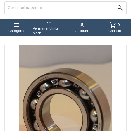

more_horiz


shopping_cart
0
Permanent links
Categorie
Account
Carrello
block