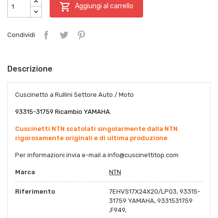

Aggiungi al carrello
Condividi
Descrizione
Cuscinetto a Rullini Settore Auto / Moto
93315-31759 Ricambio YAMAHA.
Cuscinetti NTN scatolati singolarmente dalla NTN
rigorosamente originali e di ultima produzione
Per informazioni invia e-mail a
info@cuscinettitop.co
m
Marca
NTN
Riferimento
7EHVS17X24X20/LP03, 93315-
31759 YAMAHA, 9331531759
,F949,