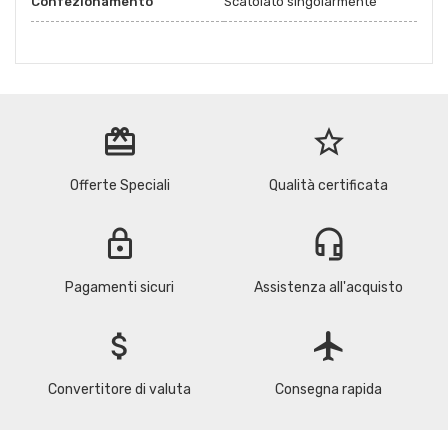
Confezionamento
Scatolato singolarmente
redeem
star_border
Offerte Speciali
Qualità certificata
lock
headset_mic
Pagamenti sicuri
Assistenza all'acquisto
attach_money
flight
Convertitore di valuta
Consegna rapida