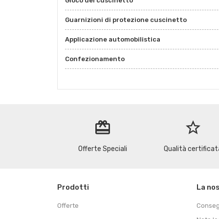
Gioco del cuscinetto
Guarnizioni di protezione cuscinetto
Applicazione automobilistica
Confezionamento
redeem
star_border
Offerte Speciali
Qualità certificat
Prodotti
La no
Offerte
Conse