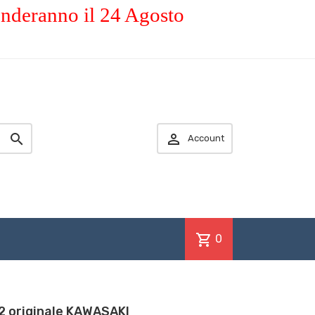
enderanno il 24 Agosto


Account
shopping_cart
0
 originale KAWASAKI