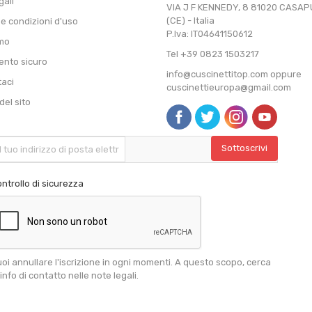
gali
VIA J F KENNEDY, 8 81020 CASA
(CE) - Italia
 e condizioni d'uso
P.Iva: IT04641150612
amo
Tel +39 0823 1503217
nto sicuro
info@cuscinettitop.com oppure
taci
cuscinettieuropa@gmail.com
el sito
ntrollo di sicurezza
oi annullare l'iscrizione in ogni momenti. A questo scopo, cerca
 info di contatto nelle note legali.