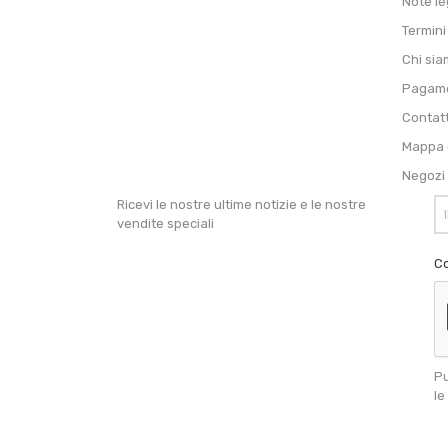
Note le
Termini
Chi si
Pagame
Contat
Mappa d
Negozi
Ricevi le nostre ultime notizie e le nostre
vendite speciali
Co
Pu
le