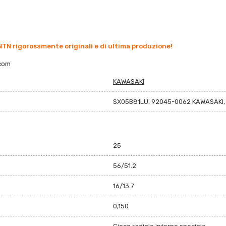
TN rigorosamente originali e di ultima produzione!
.com
KAWASAKI
SX05B81LU, 92045-0062 KAWASAKI,
25
56/51.2
16/13.7
0,150