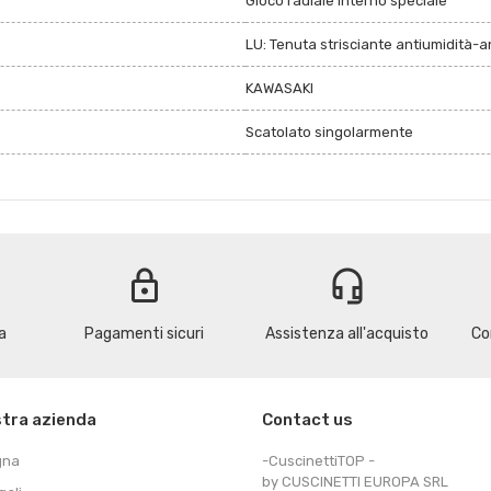
Gioco radiale interno speciale
LU: Tenuta strisciante antiumidità-a
KAWASAKI
Scatolato singolarmente
lock
headset_mic
a
Pagamenti sicuri
Assistenza all'acquisto
Co
stra azienda
Contact us
gna
-CuscinettiTOP -
by CUSCINETTI EUROPA SRL