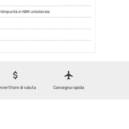
ntimpurità in NBR unilaterale
attach_money
flight
nvertitore di valuta
Consegna rapida