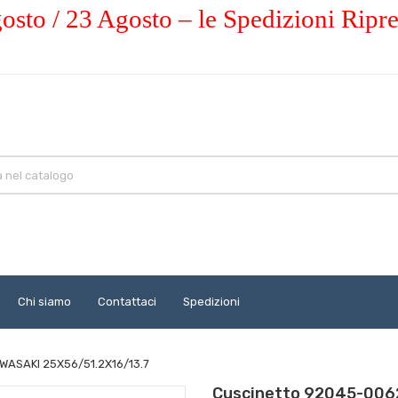
osto / 23 Agosto – le Spedizioni Ripr
Chi siamo
Contattaci
Spedizioni
AWASAKI 25X56/51.2X16/13.7
Cuscinetto 92045-0062