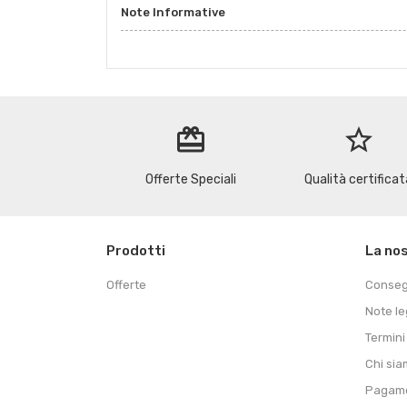
Note Informative
redeem
star_border
Offerte Speciali
Qualità certificat
Prodotti
La no
Offerte
Conse
Note le
Termini
Chi si
Pagame