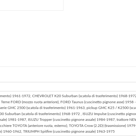
rimento) 1961-1972, CHEVROLET K20 Suburban (scatola di trasferimento) 1968-1
, Terne FORD (mozzo ruota anteriore), FORD Taunus (cuscinetto pignone asse) 1958 -
erie GMC 2500 (scatola di trasferimento) 1961-1963, pickup GMC K25 / K2500 (scat
 Suburban (scatola di trasferimento) 1968-1972 , ISUZU Impulse (cuscinetto pignon
ssale) 1981-1987, ISUZU Tropper (cuscinetto pignone assale) 1984-1987, trattore
icchiere TOYOTA (anteriore ruota, esterno), TOYOTA Crow (2.2D) (trasmissione) 1979
e) 1960-1962, TRIUMPH Spitfire (cuscinetto pignone assale) 1963-1975