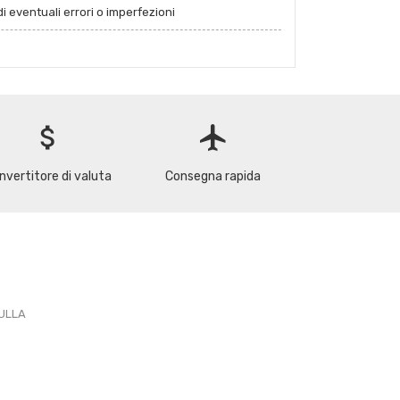
i eventuali errori o imperfezioni
attach_money
flight
nvertitore di valuta
Consegna rapida
PULLA