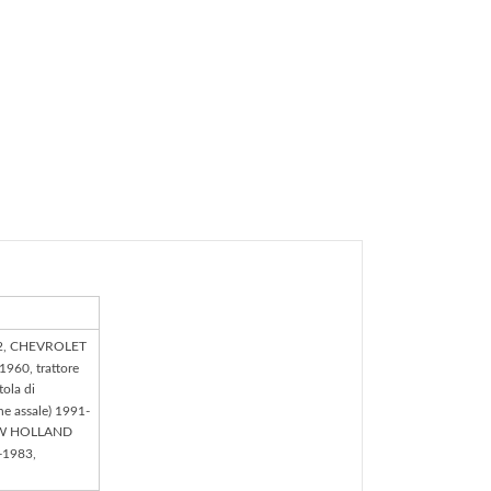
972, CHEVROLET
1960, trattore
ola di
e assale) 1991-
 NEW HOLLAND
-1983,