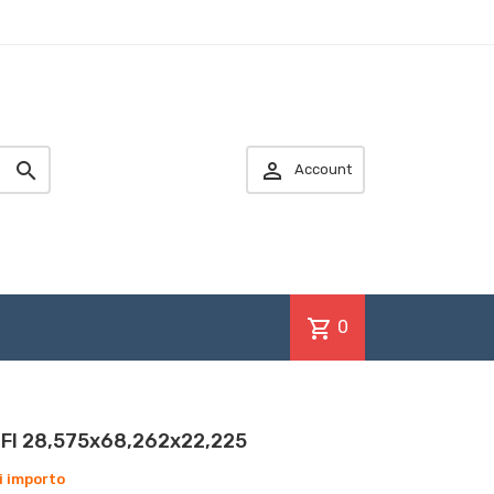


Account
shopping_cart
0
FI 28,575x68,262x22,225
i importo