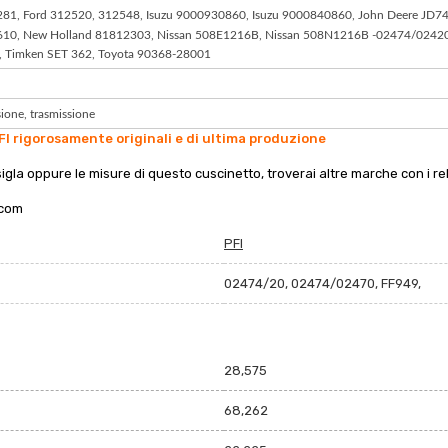
, Ford 312520, 312548, Isuzu 9000930860, Isuzu 9000840860, John Deere JD7415
3610, New Holland 81812303, Nissan 508E1216B, Nissan 508N1216B -02474/0242
 Timken SET 362, Toyota 90368-28001
sione, trasmissione
FI rigorosamente originali e di ultima produzione
sigla oppure le misure di questo cuscinetto, troverai altre marche con i rela
.com
PFI
02474/20, 02474/02470, FF949,
28,575
68,262