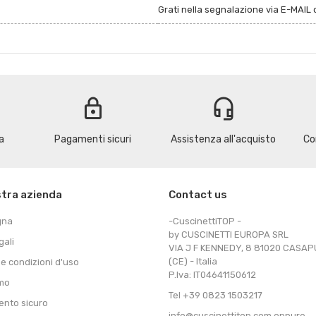
Grati nella segnalazione via E-MAIL d
lock
headset_mic
a
Pagamenti sicuri
Assistenza all'acquisto
Co
stra azienda
Contact us
gna
-CuscinettiTOP -
by CUSCINETTI EUROPA SRL
gali
VIA J F KENNEDY, 8 81020 CASA
(CE) - Italia
 e condizioni d'uso
P.Iva: IT04641150612
amo
Tel +39 0823 1503217
nto sicuro
info@cuscinettitop.com oppure