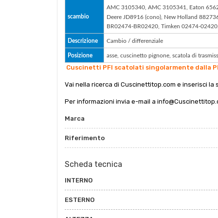
AMC 3105340, AMC 3105341, Eaton 656281
scambio
Deere JD8916 (cono), New Holland 8827
BR02474-BR02420, Timken 02474-02420,
Descrizione
Cambio / differenziale
Posizione
asse, cuscinetto pignone, scatola di trasmis
Cuscinetti PFI scatolati singolarmente dalla P
Vai nella ricerca di Cuscinettitop.com e inserisci la 
Per informazioni invia e-mail a info@Cuscinettitop
Marca
Riferimento
Scheda tecnica
INTERNO
ESTERNO