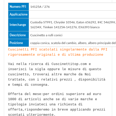
Numero PFI
14125A / 276
Applicazione
Custodia ST991, Chrysler 10546, Eaton 656292, IHC 54629H, 
Interchange
16234X, Timken 14125A-141276, EX6393 bianco
Descrizione
Cuscinetto a rulli conici
Posizione
coppia conica, scatola del cambio, albero, albero principale de
Cuscinetti PFI scatolati singolarmente dalla PFI
rigorosamente originali e di ultima produzione
Vai nella ricerca di Cuscinettitop.com e
inserisci la sigla oppure le misure di questo
cuscinetto, troverai altre marche da Noi
trattate, con i relativi prezzi , disponibilità
e tempi di consegna.
Offerta del mese:per ordini superiore ad euro
1000 di articoli anche se di varie marche e
tipologie inviateci una richiesta di
offerta,risponderemo in breve applicando prezzi
scontati ulteriormente.