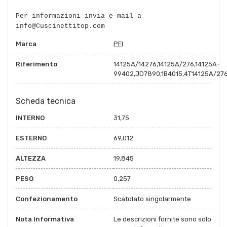
Per informazioni invia e-mail a
info@Cuscinettitop.com
Marca
PFI
Riferimento
14125A/14276,14125A/276,14125A-
99402,JD7890,1B4015,4T14125A/27
Scheda tecnica
INTERNO
31,75
ESTERNO
69,012
ALTEZZA
19,845
PESO
0,257
Confezionamento
Scatolato singolarmente
Nota Informativa
Le descrizioni fornite sono solo