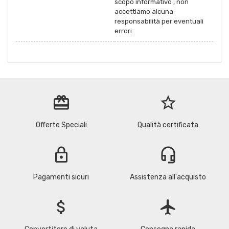
scopo informativo , non
accettiamo alcuna
responsabilità per eventuali
errori
redeem
star_border
Offerte Speciali
Qualità certificata
lock
headset_mic
Pagamenti sicuri
Assistenza all'acquisto
attach_money
flight