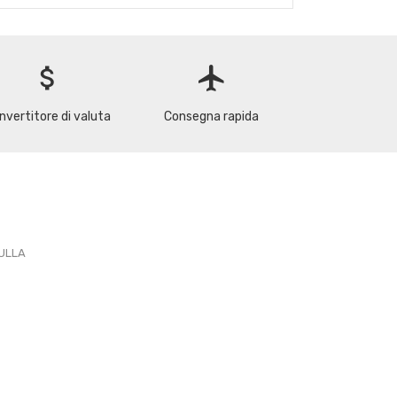
attach_money
flight
nvertitore di valuta
Consegna rapida
PULLA