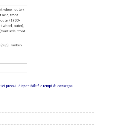
t wheel, outer),
axle, front
 outer) 1980-
 wheel, outer),
ront axle, front
(cup), Timken
tivi prezzi , disponibilità e tempi di consegna..