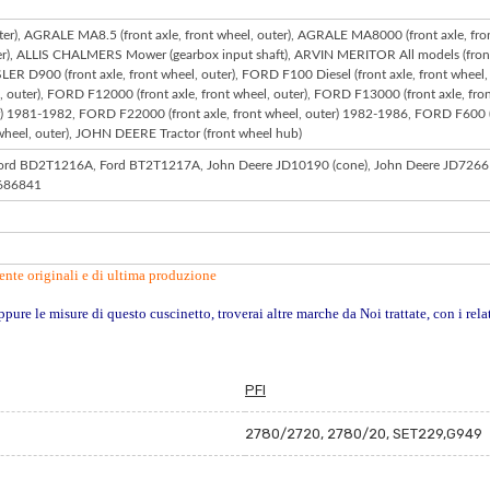
er), AGRALE MA8.5 (front axle, front wheel, outer), AGRALE MA8000 (front axle, fron
er), ALLIS CHALMERS Mower (gearbox input shaft), ARVIN MERITOR All models (front 
LER D900 (front axle, front wheel, outer), FORD F100 Diesel (front axle, front wheel,
outer), FORD F12000 (front axle, front wheel, outer), FORD F13000 (front axle, front
r) 1981-1982, FORD F22000 (front axle, front wheel, outer) 1982-1986, FORD F600 (f
 wheel, outer), JOHN DEERE Tractor (front wheel hub)
Ford BD2T1216A, Ford BT2T1217A, John Deere JD10190 (cone), John Deere JD7266 
2686841
ente originali e di ultima produzione
ppure le misure di questo cuscinetto, troverai altre marche da Noi trattate, con i rela
PFI
2780/2720, 2780/20, SET229,G949