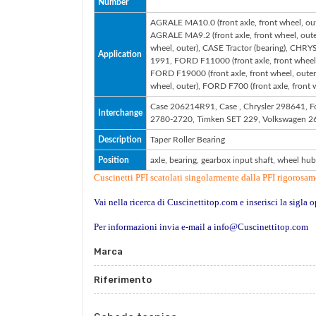
Number
AGRALE MA10.0 (front axle, front wheel, out
AGRALE MA9.2 (front axle, front wheel, out
wheel, outer), CASE Tractor (bearing), CHRYS
Application
1991, FORD F11000 (front axle, front wheel, 
FORD F19000 (front axle, front wheel, oute
wheel, outer), FORD F700 (front axle, front
Case 206214R91, Case , Chrysler 298641, 
Interchange
2780-2720, Timken SET 229, Volkswagen 
Description
Taper Roller Bearing
Position
axle, bearing, gearbox input shaft, wheel hub
Cuscinetti PFI scatolati singolarmente dalla PFI rigorosam
Vai nella ricerca di Cuscinettitop.com e inserisci la sigla o
Per informazioni invia e-mail a info@Cuscinettitop.com
Marca
Riferimento