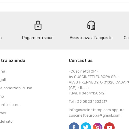
lock
headset_mic
a
Pagamenti sicuri
Assistenza all'acquisto
Co
stra azienda
Contact us
gna
-CuscinettiTOP -
by CUSCINETTI EUROPA SRL
gali
VIA J F KENNEDY, 8 81020 CASA
(CE) - Italia
 e condizioni d'uso
P.Iva: IT04641150612
amo
Tel +39 0823 1503217
nto sicuro
info@cuscinettitop.com oppure
taci
cuscinettieuropa@gmail.com
el sito