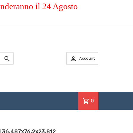
enderanno il 24 Agosto


Account
shopping_cart
0
I 36,487x76,2x23,812