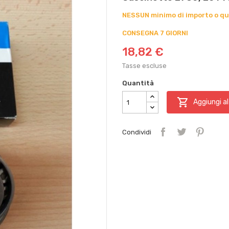
NESSUN minimo di importo o qu
CONSEGNA 7 GIORNI
18,82 €
Tasse escluse
Quantità

Aggiungi al
Condividi