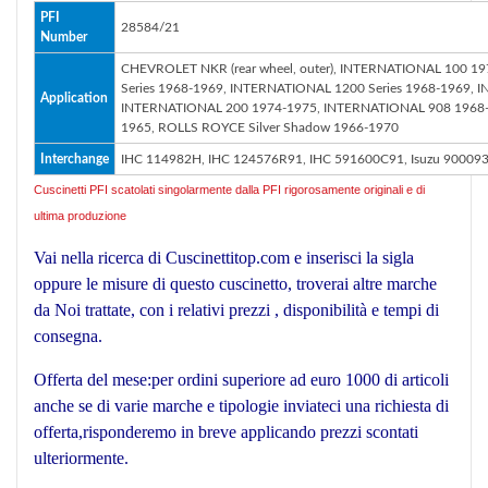
PFI
28584/21
Number
CHEVROLET NKR (rear wheel, outer), INTERNATIONAL 100 1
Series 1968-1969, INTERNATIONAL 1200 Series 1968-1969,
Application
INTERNATIONAL 200 1974-1975, INTERNATIONAL 908 1968-1
1965, ROLLS ROYCE Silver Shadow 1966-1970
Interchange
IHC 114982H, IHC 124576R91, IHC 591600C91, Isuzu 900093
Cuscinetti PFI scatolati singolarmente dalla PFI rigorosamente originali e di
ultima produzione
Vai nella ricerca di Cuscinettitop.com e inserisci la sigla
oppure le misure di questo cuscinetto, troverai altre marche
da Noi trattate, con i relativi prezzi , disponibilità e tempi di
consegna.
Offerta del mese:per ordini superiore ad euro 1000 di articoli
anche se di varie marche e tipologie inviateci una richiesta di
offerta,risponderemo in breve applicando prezzi scontati
ulteriormente.