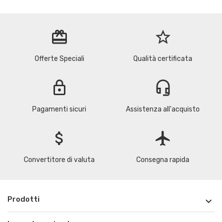
redeem
star_border
Offerte Speciali
Qualità certificata
lock
headset_mic
Pagamenti sicuri
Assistenza all'acquisto
attach_money
flight
Convertitore di valuta
Consegna rapida
Prodotti
