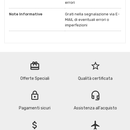
errori
Note Informative
Grati nella segnalazione via E-
MAIL di eventuali errori o
imperfezioni
redeem
star_border
Offerte Speciali
Qualità certificata
lock
headset_mic
Pagamenti sicuri
Assistenza all'acquisto
attach_money
flight