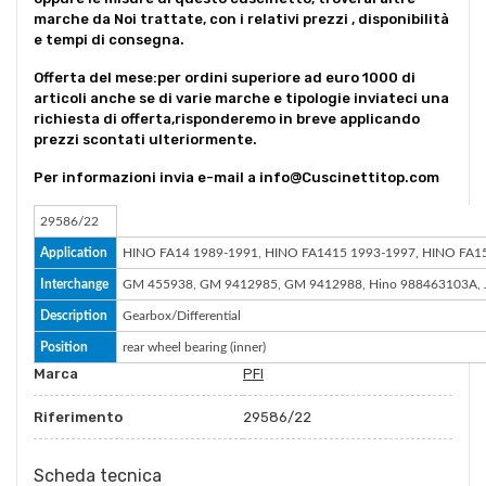
marche da Noi trattate, con i relativi prezzi , disponibilità
e tempi di consegna.
Offerta del mese:per ordini superiore ad euro 1000 di
articoli anche se di varie marche e tipologie inviateci una
richiesta di offerta,risponderemo in breve applicando
prezzi scontati ulteriormente.
Per informazioni invia e-mail a info@Cuscinettitop.com
29586/22
Application
HINO FA14 1989-1991, HINO FA1415 1993-1997, HINO FA1
Interchange
GM 455938, GM 9412985, GM 9412988, Hino 988463103A, Joh
Description
Gearbox/Differential
Position
rear wheel bearing (inner)
Marca
PFI
Riferimento
29586/22
Scheda tecnica