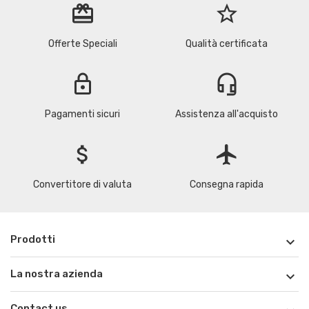
redeem
star_border
Offerte Speciali
Qualità certificata
lock
headset_mic
Pagamenti sicuri
Assistenza all'acquisto
attach_money
flight
Convertitore di valuta
Consegna rapida
Prodotti

La nostra azienda

Contact us