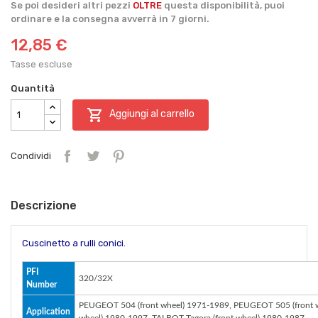
Se poi desideri altri pezzi
OLTRE
questa disponibilità, puoi
ordinare e la consegna avverrà in 7 giorni.
12,85 €
Tasse escluse
Quantità

Aggiungi al carrello
Condividi
Descrizione
Cuscinetto a rulli conici.
PFI
320/32X
Number
PEUGEOT 504 (front wheel) 1971-1989, PEUGEOT 505 (front w
Application
wheel) 1980-1997, TALBOT Tagora (front wheel) 1980-1987