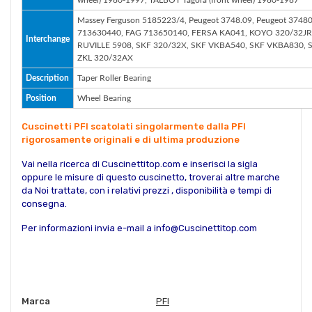
Massey Ferguson 5185223/4, Peugeot 3748.09, Peugeot 3748
713630440, FAG 713650140, FERSA KA041, KOYO 320/32JR
Interchange
RUVILLE 5908, SKF 320/32X, SKF VKBA540, SKF VKBA830, 
ZKL 320/32AX
Description
Taper Roller Bearing
Position
Wheel Bearing
Cuscinetti PFI scatolati singolarmente dalla PFI
rigorosamente originali e di ultima produzione
Vai nella ricerca di Cuscinettitop.com e inserisci la sigla
oppure le misure di questo cuscinetto, troverai altre marche
da Noi trattate, con i relativi prezzi , disponibilità e tempi di
consegna.
Per informazioni invia e-mail a info@Cuscinettitop.com
Marca
PFI