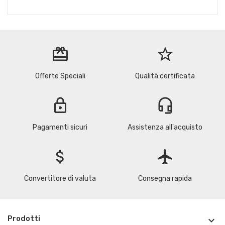
redeem
star_border
Offerte Speciali
Qualità certificata
lock
headset_mic
Pagamenti sicuri
Assistenza all'acquisto
attach_money
flight
Convertitore di valuta
Consegna rapida
Prodotti
