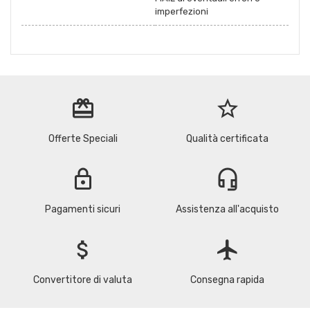
imperfezioni
redeem
star_border
Offerte Speciali
Qualità certificata
lock
headset_mic
Pagamenti sicuri
Assistenza all'acquisto
attach_money
flight
Convertitore di valuta
Consegna rapida