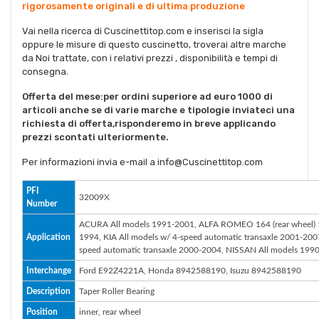
rigorosamente originali e di ultima produzione
Vai nella ricerca di Cuscinettitop.com e inserisci la sigla
oppure le misure di questo cuscinetto, troverai altre marche
da Noi trattate, con i relativi prezzi , disponibilità e tempi di
consegna.
Offerta del mese:per ordini superiore ad euro 1000 di
articoli anche se di varie marche e tipologie inviateci una
richiesta di offerta,risponderemo in breve applicando
prezzi scontati ulteriormente.
Per informazioni invia e-mail a info@Cuscinettitop.com
PFI
32009X
Number
ACURA All models 1991-2001, ALFA ROMEO 164 (rear wheel) 19
Application
1994, KIA All models w/ 4-speed automatic transaxle 2001-200
speed automatic transaxle 2000-2004, NISSAN All models 1990
Interchange
Ford E92Z4221A, Honda 8942588190, Isuzu 8942588190
Description
Taper Roller Bearing
Position
inner, rear wheel