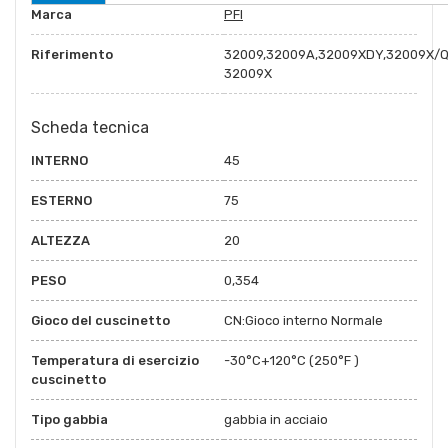
Marca
PFI
Riferimento
32009,32009A,32009XDY,32009X/Q
32009X
Scheda tecnica
INTERNO
45
ESTERNO
75
ALTEZZA
20
PESO
0,354
Gioco del cuscinetto
CN:Gioco interno Normale
Temperatura di esercizio
-30°C+120°C (250°F )
cuscinetto
Tipo gabbia
gabbia in acciaio