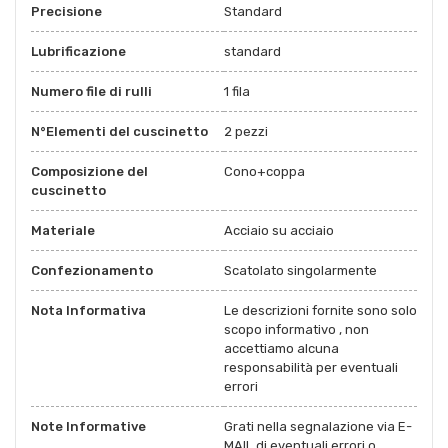
Precisione
Standard
Lubrificazione
standard
Numero file di rulli
1 fila
N°Elementi del cuscinetto
2 pezzi
Composizione del
Cono+coppa
cuscinetto
Materiale
Acciaio su acciaio
Confezionamento
Scatolato singolarmente
Nota Informativa
Le descrizioni fornite sono solo
scopo informativo , non
accettiamo alcuna
responsabilità per eventuali
errori
Note Informative
Grati nella segnalazione via E-
MAIL di eventuali errori o