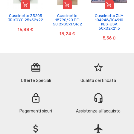



Cuscinetto 33205
Cuscinetto
Cuscinetto JLM
JR KOYO 25x52x22
18790/20 PFI
104948/104910
50,8x85x17,462
KBS-USA
50x82x21,5
16,88 €
18,24 €
5,56 €
redeem
star_border
Offerte Speciali
Qualità certificata
lock
headset_mic
Pagamenti sicuri
Assistenza all'acquisto
attach_money
flight