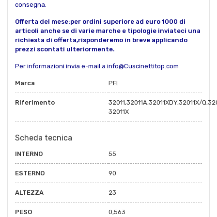
consegna.
Offerta del mese:per ordini superiore ad euro 1000 di
articoli anche se di varie marche e tipologie inviateci una
richiesta di offerta,risponderemo in breve applicando
prezzi scontati ulteriormente.
Per informazioni invia e-mail a info@Cuscinettitop.com
Marca
PFI
Riferimento
32011,32011A,32011XDY,32011X/Q,32
32011X
Scheda tecnica
INTERNO
55
ESTERNO
90
ALTEZZA
23
PESO
0,563