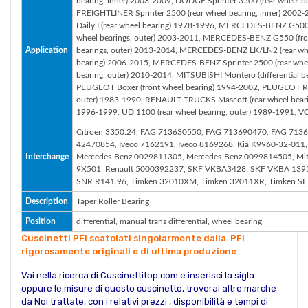
bearing, inner) 2003-2009, DODGE Sprinter 3500 (rear wheel be
FREIGHTLINER Sprinter 2500 (rear wheel bearing, inner) 2002-
Daily I (rear wheel bearing) 1978-1996, MERCEDES-BENZ G50
wheel bearings, outer) 2003-2011, MERCEDES-BENZ G550 (fr
Application
bearings, outer) 2013-2014, MERCEDES-BENZ LK/LN2 (rear whe
bearing) 2006-2015, MERCEDES-BENZ Sprinter 2500 (rear whee
bearing, outer) 2010-2014, MITSUBISHI Montero (differential b
PEUGEOT Boxer (front wheel bearing) 1994-2002, PEUGEOT Rel
outer) 1983-1990, RENAULT TRUCKS Mascott (rear wheel beari
1996-1999, UD 1100 (rear wheel bearing, outer) 1989-1991, 
Citroen 3350.24, FAG 713630550, FAG 713690470, FAG 7136
42470854, Iveco 7162191, Iveco 8169268, Kia K9960-32-01
Interchange
Mercedes-Benz 0029811305, Mercedes-Benz 0099814505, Mit
9X501, Renault 5000392237, SKF VKBA3428, SKF VKBA 139
SNR R141.96, Timken 32010XM, Timken 32011XR, Timken SE
Description
Taper Roller Bearing
Position
differential, manual trans differential, wheel bearing
Cuscinetti PFI scatolati singolarmente dalla PFI
rigorosamente originali e di ultima produzione
Vai nella ricerca di Cuscinettitop.com e inserisci la sigla
oppure le misure di questo cuscinetto, troverai altre marche
da Noi trattate, con i relativi prezzi , disponibilità e tempi di