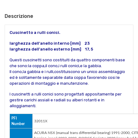
Descrizione
Cuscinetto a rulli conici.
larghezza dell'anello interno [mm] 23
larghezza dell'anello esterno [mm] 17, 5
Questi cuscinetti sono costituiti da quattro componenti base
che sono:la coppa,il cono,i rulli conici,e la gabbia.
Il cono,la gabbia e i rulli,costituiscono un unico assemblaggio
ed è solitamente separabile dalla coppa favorendo cosi le
operazioni di montaggio e manutenzione.
I cuscinetti a rulli conici sono progettati appositamente per
gestire carichi assiali e radiali su alberi rotanti e in
alloggiamenti.
PFI
32011X
Number
ACURA NSX (manual trans differential bearing) 1991-2000, CI