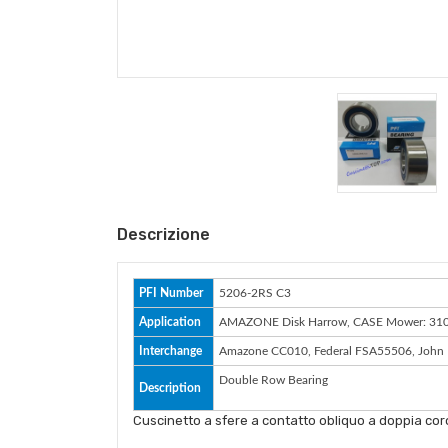
Descrizione
PFI Number
5206-2RS C3
Application
AMAZONE Disk Harrow, CASE Mower: 3106 
Interchange
Amazone CC010, Federal FSA55506, John
Double Row Bearing
Description
Cuscinetto a sfere a contatto obliquo a doppia coro