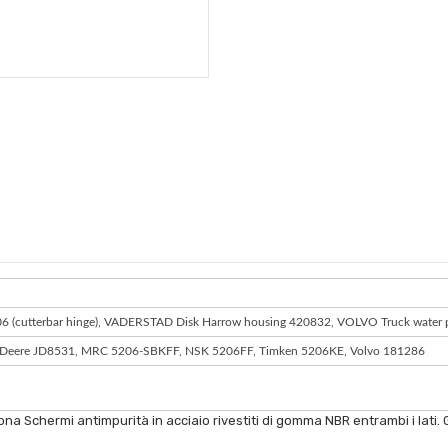
(cutterbar hinge), VADERSTAD Disk Harrow housing 420832, VOLVO Truck water
 Deere JD8531, MRC 5206-SBKFF, NSK 5206FF, Timken 5206KE, Volvo 181286
na Schermi antimpurità in acciaio rivestiti di gomma NBR entrambi i lati