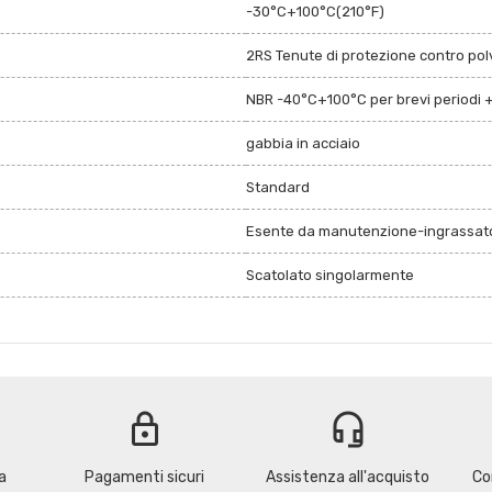
-30°C+100°C(210°F)
2RS Tenute di protezione contro polv
NBR -40°C+100°C per brevi periodi 
gabbia in acciaio
Standard
Esente da manutenzione-ingrassato
Scatolato singolarmente
lock
headset_mic
a
Pagamenti sicuri
Assistenza all'acquisto
Co