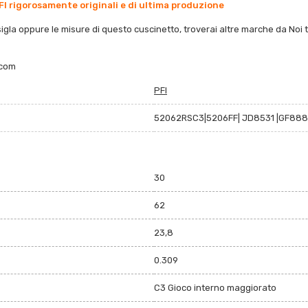
FI rigorosamente originali e di ultima produzione
sigla oppure le misure di questo cuscinetto, troverai altre marche da Noi trat
.com
PFI
52062RSC3|5206FF| JD8531 |GF888
30
62
23,8
0.309
C3 Gioco interno maggiorato