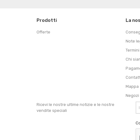
Prodotti
La no
Offerte
Conse
Note le
Termini
Chi si
Pagame
Contat
Mappa d
Negozi
Ricevi le nostre ultime notizie e le nostre
vendite speciali
Co