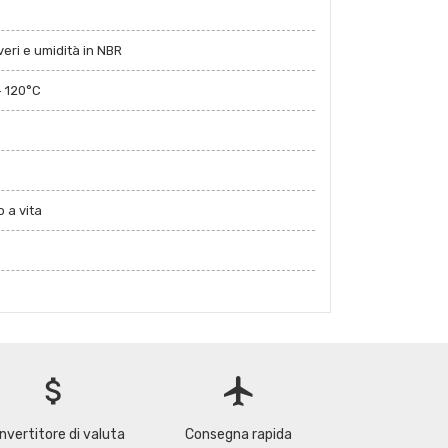
eri e umidità in NBR
+ 120°C
 a vita
attach_money
flight
nvertitore di valuta
Consegna rapida