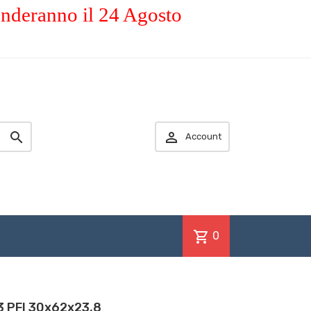
enderanno il 24 Agosto


Account
shopping_cart
0
3 PFI 30x62x23,8