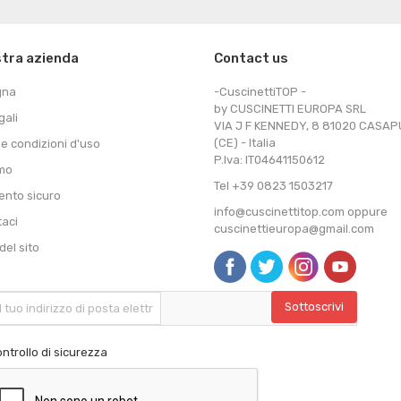
stra azienda
Contact us
gna
-CuscinettiTOP -
by CUSCINETTI EUROPA SRL
gali
VIA J F KENNEDY, 8 81020 CASA
(CE) - Italia
 e condizioni d'uso
P.Iva: IT04641150612
amo
Tel +39 0823 1503217
nto sicuro
info@cuscinettitop.com oppure
taci
cuscinettieuropa@gmail.com
el sito
ntrollo di sicurezza