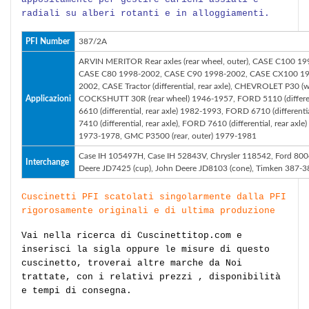
radiali su alberi rotanti e in alloggiamenti.
PFI Number
387/2A
ARVIN MERITOR Rear axles (rear wheel, outer), CASE C100
CASE C80 1998-2002, CASE C90 1998-2002, CASE CX100 19
2002, CASE Tractor (differential, rear axle), CHEVROLET P30
Applicazioni
COCKSHUTT 30R (rear wheel) 1946-1957, FORD 5110 (differenti
6610 (differential, rear axle) 1982-1993, FORD 6710 (different
7410 (differential, rear axle), FORD 7610 (differential, rear ax
1973-1978, GMC P3500 (rear, outer) 1979-1981
Case IH 105497H, Case IH 52843V, Chrysler 118542, Ford 8
Interchange
Deere JD7425 (cup), John Deere JD8103 (cone), Timken 387-
Cuscinetti PFI scatolati singolarmente dalla PFI
rigorosamente originali e di ultima produzione
Vai nella ricerca di Cuscinettitop.com e
inserisci la sigla oppure le misure di questo
cuscinetto, troverai altre marche da Noi
trattate, con i relativi prezzi , disponibilità
e tempi di consegna.