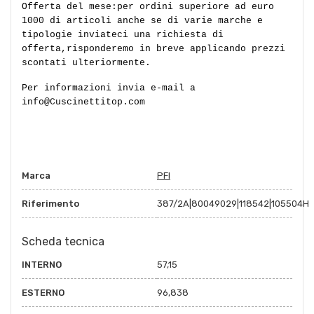
Offerta del mese:per ordini superiore ad euro
1000 di articoli anche se di varie marche e
tipologie inviateci una richiesta di
offerta,risponderemo in breve applicando prezzi
scontati ulteriormente.
Per informazioni invia e-mail a
info@Cuscinettitop.com
Marca
PFI
Riferimento
387/2A|80049029|118542|105504H
Scheda tecnica
INTERNO
57,15
ESTERNO
96,838