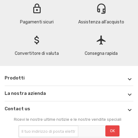
lock
headset_mic
Pagamenti sicuri
Assistenza all'acquisto
attach_money
flight
Convertitore di valuta
Consegna rapida
Prodotti

La nostra azienda

Contact us

Ricevi le nostre ultime notizie e le nostre vendite speciali