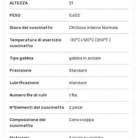
ALTEZZA
21
PESO
0,602
Gioco del cuscinetto
CN:Gioco interno Normale
Temperatura di esercizio
-30°C+120°C (250°F )
cuscinetto
Tipo gabbia
gabbia in acciaio
Precisione
Standard
Lubrificazione
standard
Numero file di rulli
1 fila
N°Elementi del cuscinetto
2 pezzi
Composizione del
Cono+coppa
cuscinetto
Materiale
Acciaio su acciaio