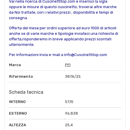
Vai nella ricerca di Cuscinettitop.com e inserisci la sigla
oppure le misure di questo cuscinetto, troverai altre marche
da Noi trattate, con i relativi prezzi , disponibilità e tempi di
consegna.
Offerta del mese:per ordini superiore ad euro 1000 di articoli
anche se di varie marche e tipologie inviateci una richiesta di
offerta,risponderemo in breve applicando prezzi scontati
ulteriormente.
Per informazioni invia e-mail a info@Cuscinettitop.com
Marca
PFI
Riferimento
387A/2S
Scheda tecnica
INTERNO
57,15
ESTERNO
96,838
ALTEZZA
25,4