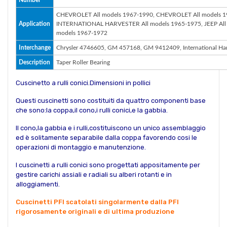
CHEVROLET All models 1967-1990, CHEVROLET All models 19
Application
INTERNATIONAL HARVESTER All models 1965-1975, JEEP All
models 1967-1972
Interchange
Chrysler 4746605, GM 457168, GM 9412409, International Ha
Description
Taper Roller Bearing
Cuscinetto a rulli conici.Dimensioni in pollici
Questi cuscinetti sono costituiti da quattro componenti base
che sono:la coppa,il cono,i rulli conici,e la gabbia.
Il cono,la gabbia e i rulli,costituiscono un unico assemblaggio
ed è solitamente separabile dalla coppa favorendo cosi le
operazioni di montaggio e manutenzione.
I cuscinetti a rulli conici sono progettati appositamente per
gestire carichi assiali e radiali su alberi rotanti e in
alloggiamenti.
Cuscinetti PFI scatolati singolarmente dalla PFI
rigorosamente originali e di ultima produzione