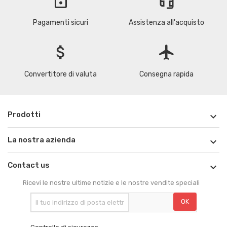
lock
headset_mic
Pagamenti sicuri
Assistenza all'acquisto
attach_money
flight
Convertitore di valuta
Consegna rapida
Prodotti

La nostra azienda

Contact us

Ricevi le nostre ultime notizie e le nostre vendite speciali