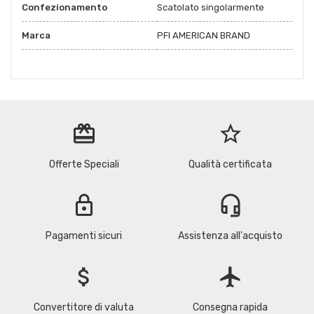
Confezionamento
Scatolato singolarmente
Marca
PFI AMERICAN BRAND
redeem
star_border
Offerte Speciali
Qualità certificata
lock
headset_mic
Pagamenti sicuri
Assistenza all'acquisto
attach_money
flight
Convertitore di valuta
Consegna rapida