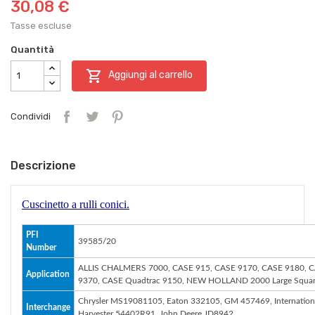
30,08 €
Tasse escluse
Quantità

Aggiungi al carrello
Condividi
Descrizione
Cuscinetto a rulli conici.
PFI
39585/20
Number
ALLIS CHALMERS 7000, CASE 915, CASE 9170, CASE 9180, C
Application
9370, CASE Quadtrac 9150, NEW HOLLAND 2000 Large Squ
Chrysler MS19081105, Eaton 332105, GM 457469, International
Interchange
Harvester 54402R91, John Deere JD8942