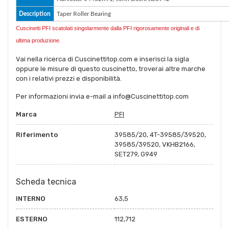
Description
Taper Roller Bearing
Cuscinetti PFI scatolati singolarmente dalla PFI rigorosamente originali e di
ultima produzione.
Vai nella ricerca di Cuscinettitop.com e inserisci la sigla
oppure le misure di questo cuscinetto, troverai altre marche
con i relativi prezzi e disponibilità.
Per informazioni invia e-mail a info@Cuscinettitop.com
Marca
PFI
Riferimento
39585/20, 4T-39585/39520,
39585/39520, VKHB2166,
SET279, G949
Scheda tecnica
INTERNO
63,5
ESTERNO
112,712