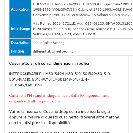
CHEVROLET Aveo 2004-2008, CHEVROLET Spectrum 1985-198
Application
1988-1993, VOLKSWAGEN Cabriolet 1985-1993, VOLKSWAG
Convertible 1980-1984, VOLKSWAGEN Scirocco 1975-1989
Alfa Romeo 1056417211E, Audi 016409123, BMW 3313120512
Interchange
Isuzu 5098120240, Isuzu 9000930740, Mazda 850127305, Ni
Volkswagen 016409123, Volvo 183510
Description
Taper Roller Bearing
Position
differential, wheel bearing
Cuscinetto a rulli conici. Dimensioni in pollici
INTERCAMBIABILE: LM501349/LM501310, 501349/501310,
501349/310, 501349/10, LM501349/310/Q, 4-
T501349/LM501310,
Cuscinetti PFI scatolati singolarmente dalla PFI rigorosamente
originali e di ultima produzione
Vai nella ricerca di Cuscinettitop.com e inserisci la sigla
oppure le misure di questo cuscinetto, troverai altre marche
con i relativi prezzi e disponibilità.