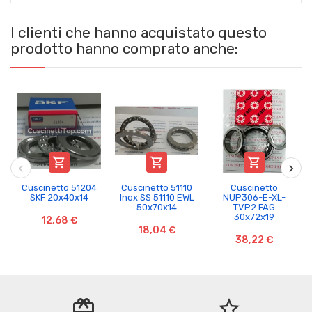
I clienti che hanno acquistato questo
prodotto hanno comprato anche:



Cuscinetto 51204
Cuscinetto 51110
Cuscinetto
SKF 20x40x14
Inox SS 51110 EWL
NUP306-E-XL-
50x70x14
TVP2 FAG
30x72x19
12,68 €
18,04 €
38,22 €
redeem
star_border