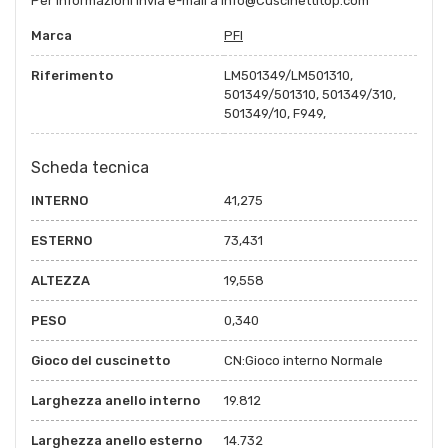
Per informazioni invia e-mail a info@Cuscinettitop.com
Marca
PFI
Riferimento
LM501349/LM501310,
501349/501310, 501349/310,
501349/10, F949,
Scheda tecnica
INTERNO
41,275
ESTERNO
73,431
ALTEZZA
19,558
PESO
0,340
Gioco del cuscinetto
CN:Gioco interno Normale
Larghezza anello interno
19.812
Larghezza anello esterno
14.732