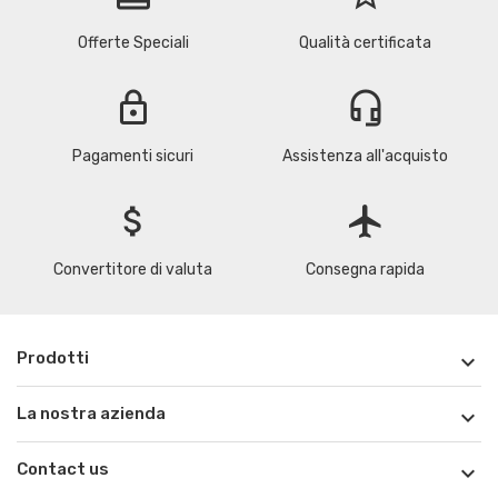
Offerte Speciali
Qualità certificata
lock
headset_mic
Pagamenti sicuri
Assistenza all'acquisto
attach_money
flight
Convertitore di valuta
Consegna rapida
Prodotti

La nostra azienda

Contact us
