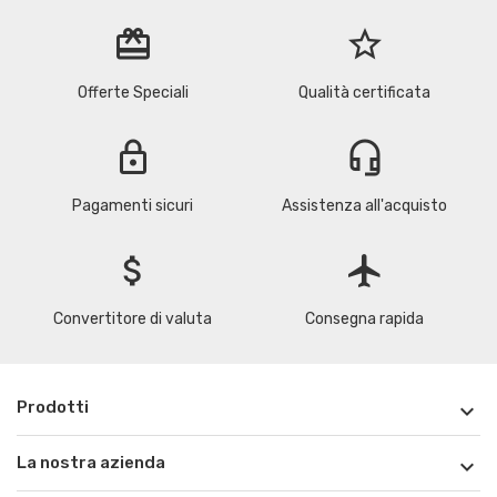
redeem
star_border
Offerte Speciali
Qualità certificata
lock
headset_mic
Pagamenti sicuri
Assistenza all'acquisto
attach_money
flight
Convertitore di valuta
Consegna rapida
Prodotti

La nostra azienda
