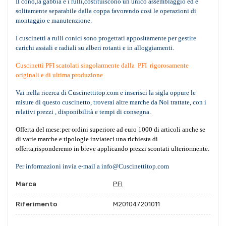
Il cono,la gabbia e i rulli,costituiscono un unico assemblaggio ed è
solitamente separabile dalla coppa favorendo cosi le operazioni di
montaggio e manutenzione.
I cuscinetti a rulli conici sono progettati appositamente per gestire
carichi assiali e radiali su alberi rotanti e in alloggiamenti.
Cuscinetti PFI scatolati singolarmente dalla PFI rigorosamente
originali e di ultima produzione
Vai nella ricerca di Cuscinettitop.com e inserisci la sigla oppure le
misure di questo cuscinetto, troverai altre marche da Noi trattate, con i
relativi prezzi , disponibilità e tempi di consegna.
Offerta del mese:per ordini superiore ad euro 1000 di articoli anche se
di varie marche e tipologie inviateci una richiesta di
offerta,risponderemo in breve applicando prezzi scontati ulteriormente.
Per informazioni invia e-mail a info@Cuscinettitop.com
Marca
PFI
Riferimento
M201047201011