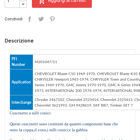

Aggiungi al carrello
Condividi
Descrizione
PFI
M201047/11
Number
CHEVROLET Blazer C10 1969-1970, CHEVROLET Blazer K10 
CHRYSLER Newport 1965-1974, CHRYSLER Town and Country 
Application
Series 1969-1970, GMC Jimmy 1970-1970, GMC K Series 19
1973, INTERNATIONAL 200 1974-1974, INTERNATIONAL 908
Chrysler 2467102, Chevrolet 2525414, Chevrolet 2525415, Ch
Interchange
Chevrolet 3621993, GM 9428619, SKF BR7, Timken SET 7
Cuscinetto a rulli conici.
Questi cuscinetti sono costituiti da quattro componenti base che
sono:la coppa,il cono,i rulli conici,e la gabbia.