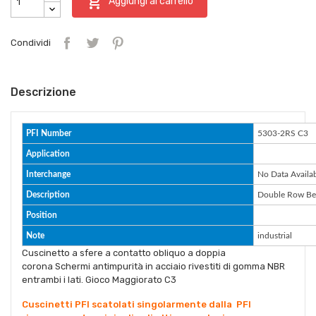

Aggiungi al carrello
Condividi
Descrizione
PFI Number
5303-2RS C3
Application
Interchange
No Data Availa
Description
Double Row Be
Position
Note
industrial
Cuscinetto a sfere a contatto obliquo a doppia
corona Schermi antimpurità in acciaio rivestiti di gomma NBR
entrambi i lati. Gioco Maggiorato C3
Cuscinetti PFI scatolati singolarmente dalla PFI