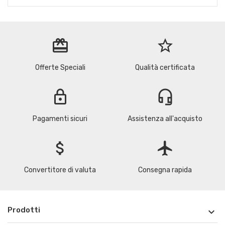
redeem
star_border
Offerte Speciali
Qualità certificata
lock
headset_mic
Pagamenti sicuri
Assistenza all'acquisto
attach_money
flight
Convertitore di valuta
Consegna rapida
Prodotti
