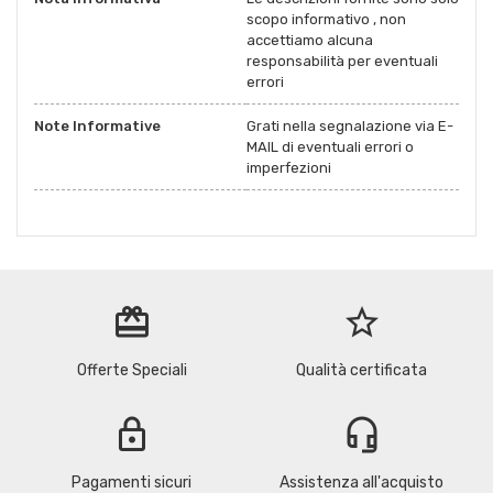
scopo informativo , non
accettiamo alcuna
responsabilità per eventuali
errori
Note Informative
Grati nella segnalazione via E-
MAIL di eventuali errori o
imperfezioni
redeem
star_border
Offerte Speciali
Qualità certificata
lock
headset_mic
Pagamenti sicuri
Assistenza all'acquisto