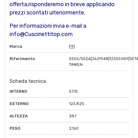
offerta,risponderemo in breve applicando
prezzi scontati ulteriormente.
Per informazioni invia e-mail a
info@Cuscinettitop.com
Marca
PFI
Riferimento
555S/552A|3621948|12355389|SET
TIMKEN
Scheda tecnica
INTERNO
57,15
ESTERNO
123,825
ALTEZZA
38,1
PESO
2,160