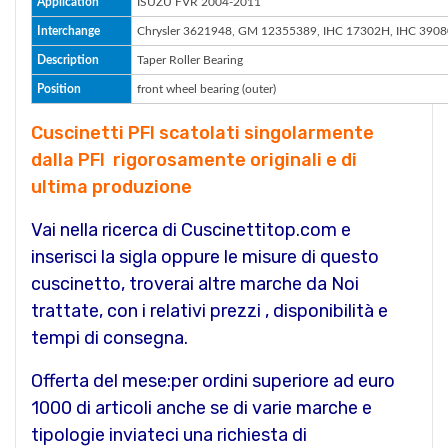
Application
ISUZU FVR 2004-2011
Interchange
Chrysler 3621948, GM 12355389, IHC 17302H, IHC 3908
Description
Taper Roller Bearing
Position
front wheel bearing (outer)
Cuscinetti PFI scatolati singolarmente
dalla PFI rigorosamente originali e di
ultima produzione
Vai nella ricerca di Cuscinettitop.com e
inserisci la sigla oppure le misure di questo
cuscinetto, troverai altre marche da Noi
trattate, con i relativi prezzi , disponibilità e
tempi di consegna.
Offerta del mese:per ordini superiore ad euro
1000 di articoli anche se di varie marche e
tipologie inviateci una richiesta di