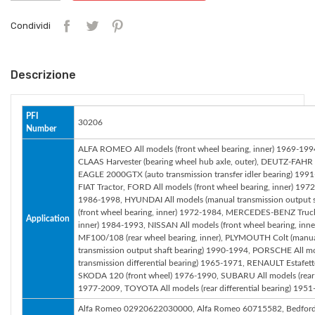
Condividi
Descrizione
PFI
30206
Number
ALFA ROMEO All models (front wheel bearing, inner) 1969-1994,
CLAAS Harvester (bearing wheel hub axle, outer), DEUTZ-FAHR 
EAGLE 2000GTX (auto transmission transfer idler bearing) 1991
FIAT Tractor, FORD All models (front wheel bearing, inner) 1972
1986-1998, HYUNDAI All models (manual transmission output
(front wheel bearing, inner) 1972-1984, MERCEDES-BENZ Truck (
Application
inner) 1984-1993, NISSAN All models (front wheel bearing, inn
MF100/108 (rear wheel bearing, inner), PLYMOUTH Colt (manu
transmission output shaft bearing) 1990-1994, PORSCHE All mo
transmission differential bearing) 1965-1971, RENAULT Estafet
SKODA 120 (front wheel) 1976-1990, SUBARU All models (rear 
1977-2009, TOYOTA All models (rear differential bearing) 195
Alfa Romeo 02920622030000, Alfa Romeo 60715582, Bedford