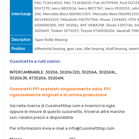
FAG 713614010, FAG 713630450, Fiat 26799940, Ford D27Z1
8197270, Iveco 8835016, Iveco 8857787, Iveco 9920193, J
Interchange
206, Mercedes-Benz 0069811505, Mercedes-Benz 006981210
A0149814105, Mitsubishi MD707506, Nissan 1104045, NTN 4
4200000300, SKF 30206J, SKF VKBA708, Skoda 1305746, SNR
30206M, Timken SET1015, Toyota 9760030206, Vauxhall 7084
Description
Taper Roller Bearing
Position
differential bearing, gear case, idler bearing, shaft bearing, stee
Cuscinetto a rulli conici.
INTERCAMBIABILE: 30206, 30206J2Q, 30206A, 30206XL,
30206JR, 4T30206, 30206M,
Cuscinetti PFI scatolati singolarmente dalla PFI
rigorosamente originali e di ultima produzione
Vai nella ricerca di Cuscinettitop.com e inserisci la sigla
oppure le misure di questo cuscinetto, troverai altre marche
con i relativi prezzi e disponibilità.
Per informazioni invia e-mail a info@Cuscinettitop.com