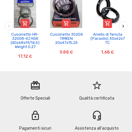



Cuscinetto HR-
Cuscinetto 30204
Anello di Tenuta
32008-XJ NSK
TIMKEN
(Paraolio) 30x62x7
(40x68x19/14,5)
20x47x15,25
TC
Weight 0,27
9,88 €
1,68 €
17,12 €
redeem
star_border
Offerte Speciali
Qualità certificata
lock
headset_mic
Pagamenti sicuri
Assistenza all'acquisto