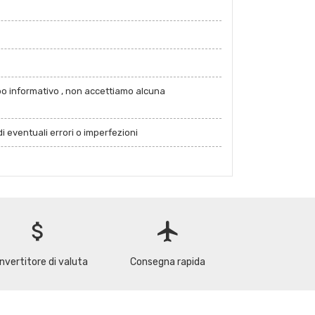
po informativo , non accettiamo alcuna
i eventuali errori o imperfezioni
attach_money
flight
nvertitore di valuta
Consegna rapida