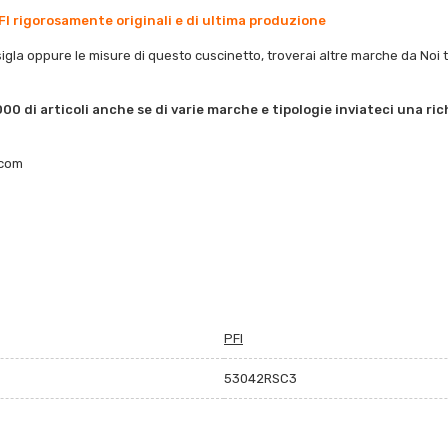
FI rigorosamente originali e di ultima produzione
sigla oppure le misure di questo cuscinetto, troverai altre marche da Noi trat
00 di articoli anche se di varie marche e tipologie inviateci una ri
.com
PFI
53042RSC3