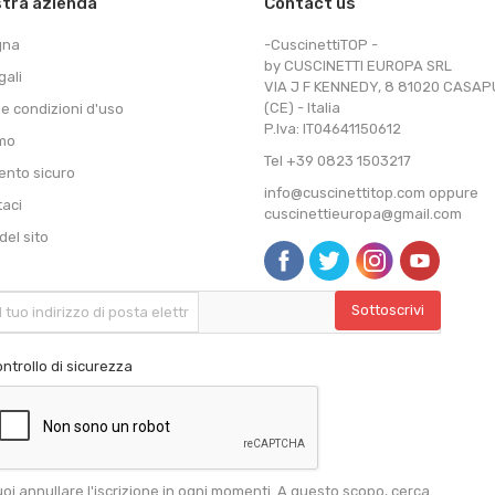
stra azienda
Contact us
gna
-CuscinettiTOP -
by CUSCINETTI EUROPA SRL
gali
VIA J F KENNEDY, 8 81020 CASA
(CE) - Italia
 e condizioni d'uso
P.Iva: IT04641150612
amo
Tel +39 0823 1503217
nto sicuro
info@cuscinettitop.com oppure
taci
cuscinettieuropa@gmail.com
el sito
ntrollo di sicurezza
oi annullare l'iscrizione in ogni momenti. A questo scopo, cerca