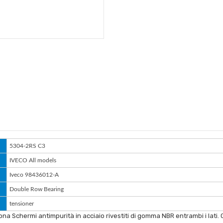
5304-2RS C3
IVECO All models
Iveco 98436012-A
Double Row Bearing
tensioner
na Schermi antimpurità in acciaio rivestiti di gomma NBR entrambi i lati