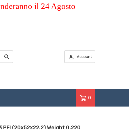
enderanno il 24 Agosto


Account
shopping_cart
0
 PFI (20x52x22,2) Weight 0,220