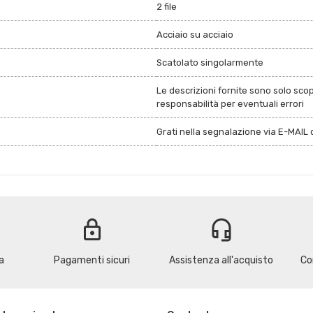
2 file
Acciaio su acciaio
Scatolato singolarmente
Le descrizioni fornite sono solo sco
responsabilità per eventuali errori
Grati nella segnalazione via E-MAIL d
lock
headset_mic
a
Pagamenti sicuri
Assistenza all'acquisto
Co