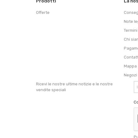
Prodotti
La no
Offerte
Conse
Note le
Termini
Chi si
Pagame
Contat
Mappa d
Negozi
Ricevi le nostre ultime notizie e le nostre
vendite speciali
Co
Pu