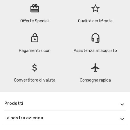
redeem
star_border
Offerte Speciali
Qualità certificata
lock
headset_mic
Pagamenti sicuri
Assistenza all'acquisto
attach_money
flight
Convertitore di valuta
Consegna rapida
Prodotti

La nostra azienda
