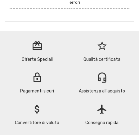
errori
redeem
star_border
Offerte Speciali
Qualità certificata
lock
headset_mic
Pagamenti sicuri
Assistenza all'acquisto
attach_money
flight
Convertitore di valuta
Consegna rapida