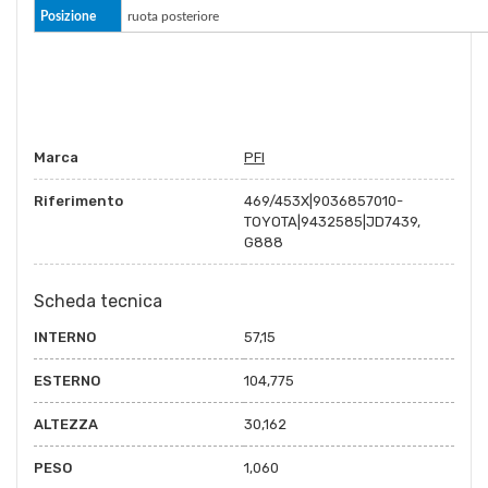
Posizione
ruota posteriore
Marca
PFI
Riferimento
469/453X|9036857010-
TOYOTA|9432585|JD7439,
G888
Scheda tecnica
INTERNO
57,15
ESTERNO
104,775
ALTEZZA
30,162
PESO
1,060